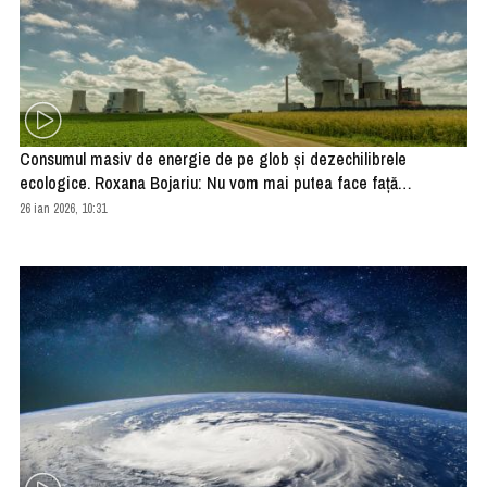
Consumul masiv de energie de pe glob și dezechilibrele
ecologice. Roxana Bojariu: Nu vom mai putea face față
schimbărilor climatice
26 ian 2026, 10:31