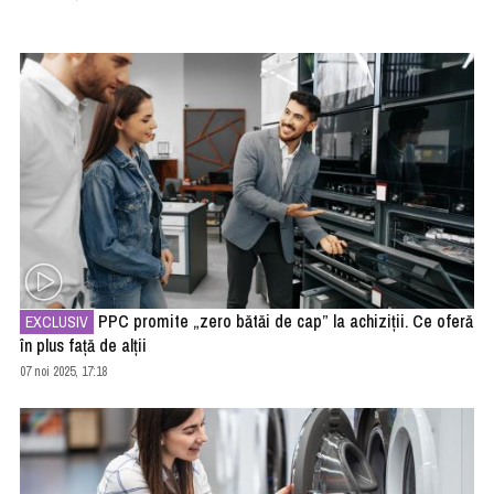
PPC promite „zero bătăi de cap” la achiziții. Ce oferă
EXCLUSIV
în plus față de alții
07 noi 2025, 17:18