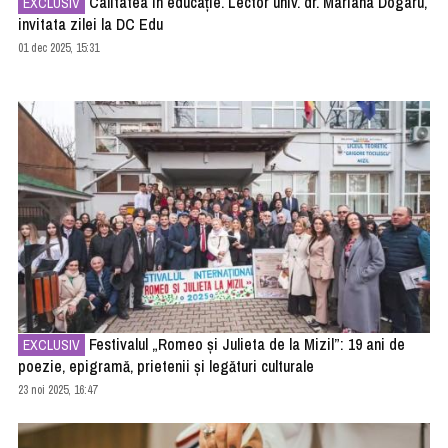
Calitatea în educație. Lector univ. dr. Mariana Dogaru,
EXCLUSIV
invitata zilei la DC Edu
01 dec 2025, 15:31
Festivalul „Romeo și Julieta de la Mizil”: 19 ani de
EXCLUSIV
poezie, epigramă, prietenii și legături culturale
23 noi 2025, 16:47