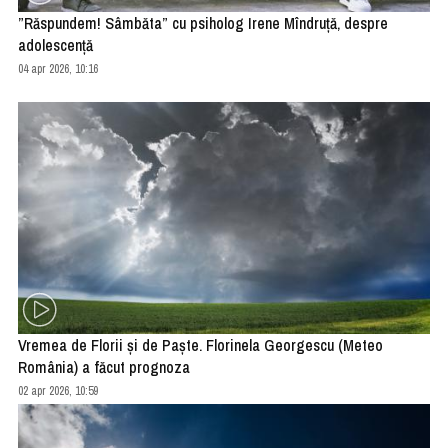
”Răspundem! Sâmbăta” cu psiholog Irene Mîndruță, despre
adolescență
04 apr 2026, 10:16
Vremea de Florii și de Paște. Florinela Georgescu (Meteo
România) a făcut prognoza
02 apr 2026, 10:59