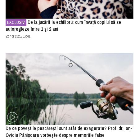
De la jucării la echilibru: cum învață copilul să se
EXCLUSIV
autoregleze între 1 și 2 ani
22 noi 2025, 17:41
De ce poveștile pescărești sunt atât de exagerate? Prof. dr. Ion-
Ovidiu Pânișoara vorbește despre memoriile false