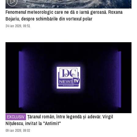
Fenomenul meteorologic care ne dă o iarnă geroasă. Roxana
Bojariu, despre schimbările din vortexul polar
24 ian 2026, 09:51
Țăranul român, între legendă și adevăr. Virgil
EXCLUSIV
Nițulescu, invitat la "Antimit"
09 ian 2026, 09:02