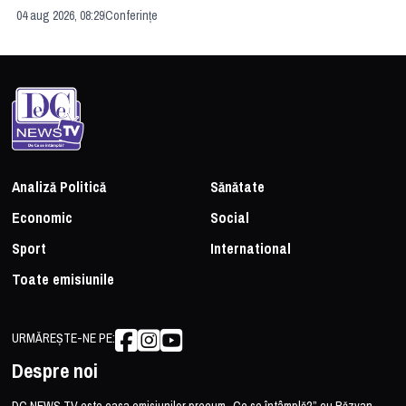
04 aug 2026, 08:29
Conferințe
24 
Analiză Politică
Sănătate
Economic
Social
Sport
International
Toate emisiunile
URMĂREȘTE-NE PE:
Despre noi