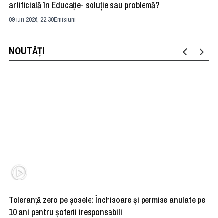
artificială în Educație- soluție sau problemă?
ad
09 iun 2026, 22:30
Emisiuni
04 
NOUTĂȚI
Toleranță zero pe șosele: Închisoare și permise anulate pe
HE
10 ani pentru șoferii iresponsabili
na