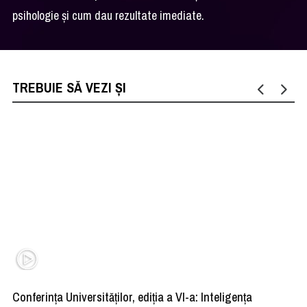
psihologie și cum dau rezultate imediate.
TREBUIE SĂ VEZI ȘI
Conferința Universităților, ediția a VI-a: Inteligența
”R