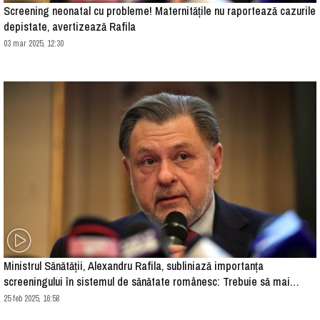
Screening neonatal cu probleme! Maternitățile nu raportează cazurile
depistate, avertizează Rafila
03 mar 2025, 12:30
Ministrul Sănătății, Alexandru Rafila, subliniază importanța
screeningului în sistemul de sănătate românesc: Trebuie să mai
insistăm
25 feb 2025, 16:58