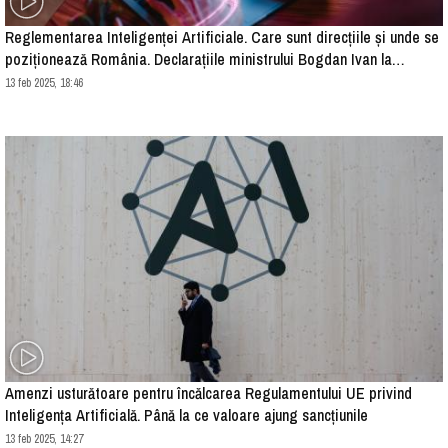
Reglementarea Inteligenței Artificiale. Care sunt direcțiile și unde se
poziționează România. Declarațiile ministrului Bogdan Ivan la
Conferința „Quo Vadis 2025!”
13 feb 2025, 18:46
Amenzi usturătoare pentru încălcarea Regulamentului UE privind
Inteligența Artificială. Până la ce valoare ajung sancțiunile
13 feb 2025, 14:27