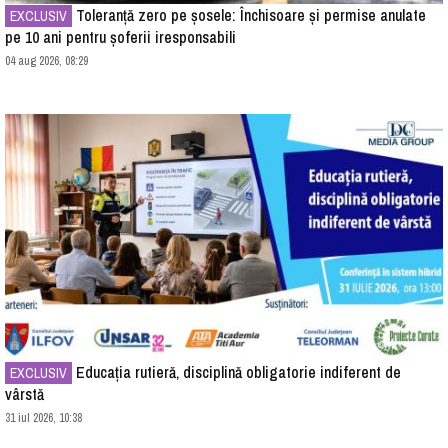
Toleranță zero pe șosele: Închisoare și permise anulate
EXCLUSIV
pe 10 ani pentru șoferii iresponsabili
04 aug 2026, 08:29
Educația rutieră, disciplină obligatorie indiferent de
EXCLUSIV
vârstă
31 iul 2026, 10:38