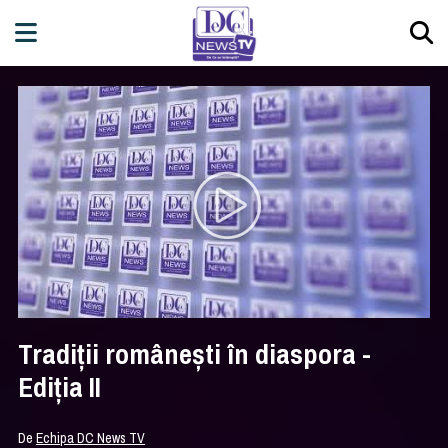
Tradiții românești în diaspora -
Ediția II
De
Echipa DC News TV