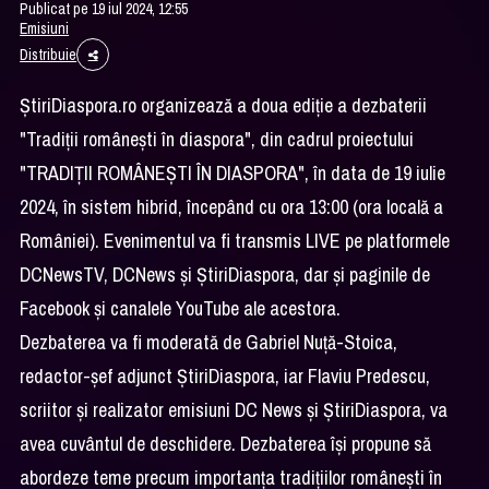
Publicat pe 19 iul 2024, 12:55
Emisiuni
Distribuie
ȘtiriDiaspora.ro organizează a doua ediție a dezbaterii
"Tradiții românești în diaspora", din cadrul proiectului
"TRADIȚII ROMÂNEȘTI ÎN DIASPORA", în data de 19 iulie
2024, în sistem hibrid, începând cu ora 13:00 (ora locală a
României). Evenimentul va fi transmis LIVE pe platformele
DCNewsTV, DCNews și ȘtiriDiaspora, dar și paginile de
Facebook și canalele YouTube ale acestora.
Dezbaterea va fi moderată de Gabriel Nuță-Stoica,
redactor-șef adjunct ȘtiriDiaspora, iar Flaviu Predescu,
scriitor și realizator emisiuni DC News și ȘtiriDiaspora, va
avea cuvântul de deschidere. Dezbaterea își propune să
abordeze teme precum importanța tradițiilor românești în