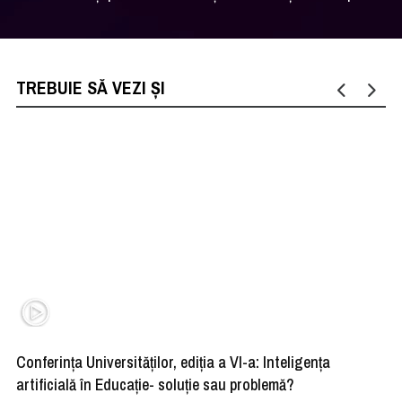
TREBUIE SĂ VEZI ȘI
Conferința Universităților, ediția a VI-a: Inteligența
”R
artificială în Educație- soluție sau problemă?
ad