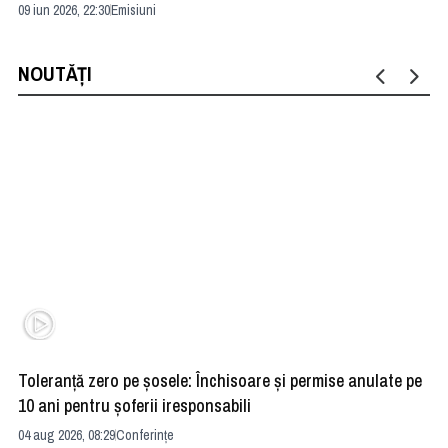
09 iun 2026, 22:30
Emisiuni
04 
NOUTĂȚI
Toleranță zero pe șosele: Închisoare și permise anulate pe
HE
10 ani pentru șoferii iresponsabili
na
04 aug 2026, 08:29
Conferințe
24 