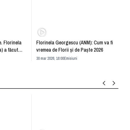
. Florinela
Florinela Georgescu (ANM): Cum va fi
Războ
) a făcut
vremea de Florii și de Paște 2026
pentr
30 mar 2026, 16:00
Emisiuni
Drang
30 mar 