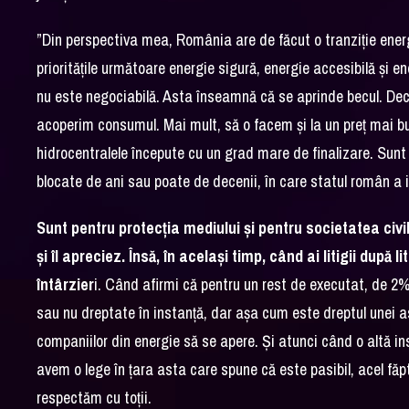
”Din perspectiva mea, România are de făcut o tranziție energ
prioritățile următoare energie sigură, energie accesibilă și e
nu este negociabilă. Asta înseamnă că se aprinde becul. Deci
acoperim consumul. Mai mult, să o facem și la un preț mai 
hidrocentralele începute cu un grad mare de finalizare. Sun
blocate de ani sau poate de decenii, în care statul român a i
Sunt pentru protecția mediului și pentru societatea civil
și îl apreciez. Însă, în același timp, când ai litigii după 
întârzier
i. Când afirmi că pentru un rest de executat, de 2%
sau nu dreptate în instanță, dar așa cum este dreptul unei as
companiilor din energie să se apere. Și atunci când o altă ins
avem o lege în țara asta care spune că este pasibil, acel făp
respectăm cu toții.