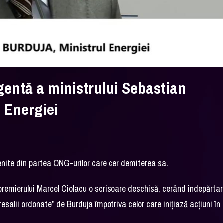
gentă a ministrului Sebastian
 Energiei
venite din partea ONG-urilor care cer demiterea sa.
t premierului Marcel Ciolacu o scrisoare deschisă, cerând îndepărta
salii ordonate” de Burduja împotriva celor care inițiază acțiuni în