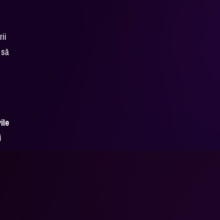
rii
 să
ile
i