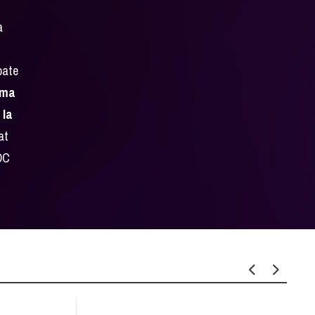
a
oate
tima
 la
at
 DC