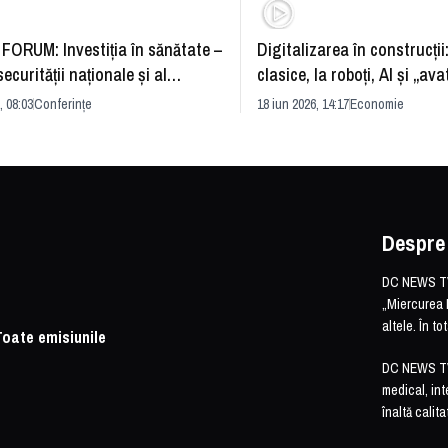
FORUM: Investiția în sănătate –
Digitalizarea în construcții
securității naționale și al
clasice, la roboți, AI și „ava
rii economice
România și redefinirea indu
, 08:03
Conferințe
18 iun 2026, 14:17
Economie
Despre
DC NEWS TV 
„Miercurea 
altele. În t
Toate emisiunile
DC NEWS TV o
medical, int
înaltă calita