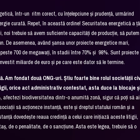
etică, într-un ritm corect, cu înțelepciune și prudență, urmărind
nergie curată. Repet, în această ordine! Securitatea energetică a ță
, noi trebuie să avem suficiente capacități de producție, să putem
bun. De asemenea, având șansa unor proiecte energetice mari,
t peste 700 de megawați, în stadii între 70% și 98%. Sunt proiecte
nvestit miliarde de euro și pe care este dator să le termine.
ă. Am fondat două ONG-uri. Știu foarte bine rolul societății civ
litigii, orice act administrativ contestat, asta duce la blocaje ș
, afectezi biodiversitatea dintr-o anumită zonă, sigur că poți să ai
ociații să acționeze instanță, este și dreptul statului român și a
tanță dovedește reaua credință a celui care inițiază aceste litigii,
taș, de o penalitate, de o sancțiune. Asta este legea, trebuie să o