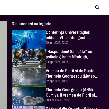
Din aceeași categorie
Conferința Universităților,
ediția a VI-a: Inteligența
artificială în Educație- soluție
09 iun 2026, 22:30
sau problemă?
”Răspundem! Sâmbăta” cu
psiholog Irene Mîndruță,
despre adolescență
04 apr 2026, 10:16
Vremea de Florii și de Paște.
Florinela Georgescu (Meteo
România) a făcut prognoza
02 apr 2026, 10:59
Florinela Georgescu (ANM):
Cum va fi vremea de Florii și
de Paște 2026
30 mar 2026, 16:00
Războiul din Orientul Mijlociu