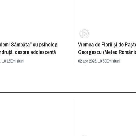
dem! Sâmbăta” cu psiholog
Vremea de Florii și de Paște
ndruță, despre adolescență
Georgescu (Meteo România
prognoza
, 10:16
Emisiuni
02 apr 2026, 10:59
Emisiuni