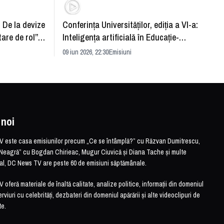
: De la devize
Conferința Universităților, ediția a VI-a:
Upgra
tare de rol”.
Inteligența artificială în Educație-
evităm
striei
soluție sau problemă?
09 iun 2026, 22:30
Emisiuni
26 mai 
 noi
este casa emisiunilor precum „Ce se întâmplă?” cu Răzvan Dumitrescu,
Neagră” cu Bogdan Chirieac, Mugur Ciuvică și Diana Tache și multe
otal, DC News TV are peste 60 de emisiuni săptămânale.
feră materiale de înaltă calitate, analize politice, informații din domeniul
erviuri cu celebrități, dezbateri din domeniul apărării și alte videoclipuri de
te.