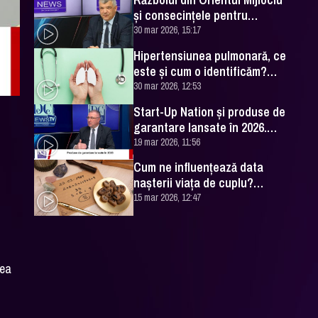
și consecințele pentru
România. Excelența Sa Ovidiu
30 mar 2026, 15:17
Dranga, interviu
Hipertensiunea pulmonară, ce
este și cum o identificăm?
Explicațiile unui medic
30 mar 2026, 12:53
specialist
Start-Up Nation și produse de
garantare lansate în 2026.
Cătălin Leonte (FNGCIMM), la
19 mar 2026, 11:56
DC News
Cum ne influențează data
nașterii viața de cuplu?
Numerologul Romeo Popescu
15 mar 2026, 12:47
are explicațiile
rea