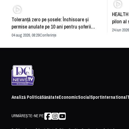
HEALTH 
Toleranță zero pe șosele: Închisoare și
pilon al 
permise anulate pe 10 ani pentru șoferii
dezvoltă
24 iun 2026
iresponsabili
04 aug 2026, 08:29
Conferințe
Analiză Politică
Sănătate
Economic
Social
Sport
International
URMĂREȘTE-NE PE: