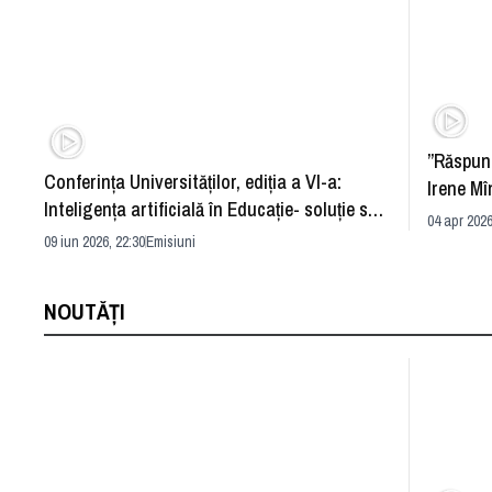
”Răspun
Conferința Universităților, ediția a VI-a:
Irene Mî
Inteligența artificială în Educație- soluție sau
04 apr 2026
problemă?
09 iun 2026, 22:30
Emisiuni
NOUTĂȚI