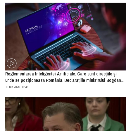
Reglementarea Inteligenței Artificiale. Care sunt direcțiile și
unde se poziționează România. Declarațiile ministrului Bogdan
Ivan la Conferința „Quo Vadis 2025!”
13 feb 2025, 18:46