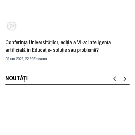
Conferința Universităților, ediția a VI-a: Inteligența
”R
artificială în Educație- soluție sau problemă?
ad
09 iun 2026, 22:30
Emisiuni
04 
NOUTĂȚI