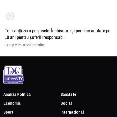
Toleranță zero pe șosele: Închisoare și permise anulate pe
HE
10 ani pentru șoferii iresponsabili
na
04 aug 2026, 08:29
Conferințe
24 
Analiză Politică
Sănătate
Economic
Social
Sport
International