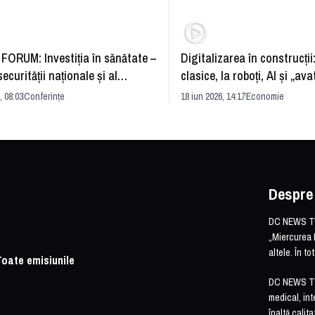
FORUM: Investiția în sănătate –
Digitalizarea în construcții
securității naționale și al
clasice, la roboți, AI și „ava
rii economice
România și redefinirea indu
, 08:03
Conferințe
18 iun 2026, 14:17
Economie
Despre
DC NEWS TV 
„Miercurea 
altele. În t
Toate emisiunile
DC NEWS TV o
medical, int
înaltă calita