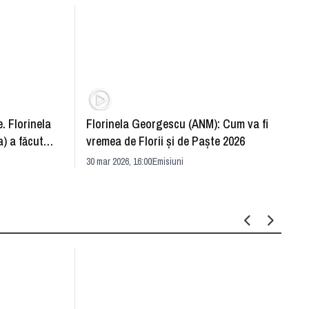
. Florinela
Florinela Georgescu (ANM): Cum va fi
Războ
) a făcut
vremea de Florii și de Paște 2026
pentr
30 mar 2026, 16:00
Emisiuni
Drang
30 mar 