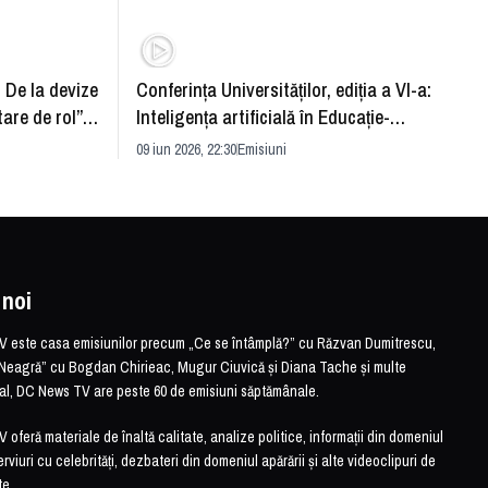
: De la devize
Conferința Universităților, ediția a VI-a:
Upgra
tare de rol”.
Inteligența artificială în Educație-
evităm
striei
soluție sau problemă?
09 iun 2026, 22:30
Emisiuni
26 mai 
 noi
este casa emisiunilor precum „Ce se întâmplă?” cu Răzvan Dumitrescu,
Neagră” cu Bogdan Chirieac, Mugur Ciuvică și Diana Tache și multe
otal, DC News TV are peste 60 de emisiuni săptămânale.
feră materiale de înaltă calitate, analize politice, informații din domeniul
erviuri cu celebrități, dezbateri din domeniul apărării și alte videoclipuri de
te.