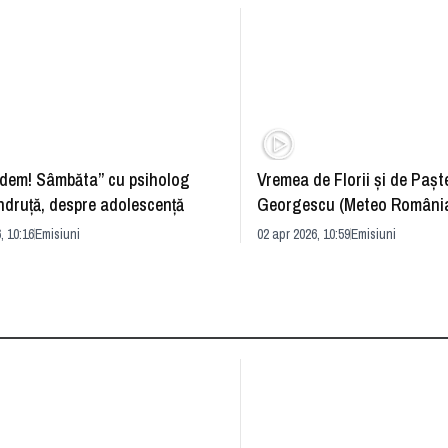
dem! Sâmbăta” cu psiholog
Vremea de Florii și de Paște
ndruță, despre adolescență
Georgescu (Meteo România
prognoza
, 10:16
Emisiuni
02 apr 2026, 10:59
Emisiuni