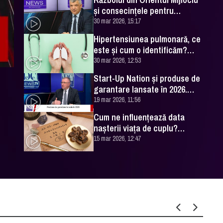
și consecințele pentru
România. Excelența Sa Ovidiu
30 mar 2026, 15:17
Dranga, interviu
Hipertensiunea pulmonară, ce
este și cum o identificăm?
Explicațiile unui medic
30 mar 2026, 12:53
specialist
Start-Up Nation și produse de
garantare lansate în 2026.
Cătălin Leonte (FNGCIMM), la
19 mar 2026, 11:56
DC News
Cum ne influențează data
nașterii viața de cuplu?
Numerologul Romeo Popescu
15 mar 2026, 12:47
are explicațiile