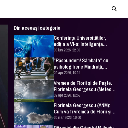
Din aceeași categorie
Conferința Universităților,
ediția a VI-a: Inteligența
artificială în Educație- soluție
09 iun 2026, 22:30
sau problemă?
”Răspundem! Sâmbăta” cu
psiholog Irene Mîndruță,
despre adolescență
04 apr 2026, 10:16
Vremea de Florii și de Paște.
Florinela Georgescu (Meteo
România) a făcut prognoza
02 apr 2026, 10:59
Florinela Georgescu (ANM):
Cum va fi vremea de Florii și
de Paște 2026
30 mar 2026, 16:00
Războiul din Orientul Mijlociu