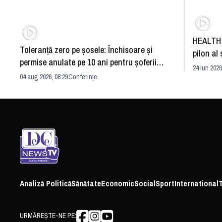
HEALTH 
Toleranță zero pe șosele: Închisoare și
pilon al 
permise anulate pe 10 ani pentru șoferii
dezvoltă
24 iun 2026
iresponsabili
04 aug 2026, 08:29
Conferințe
Analiză Politică
Sănătate
Economic
Social
Sport
International
URMĂREȘTE-NE PE: