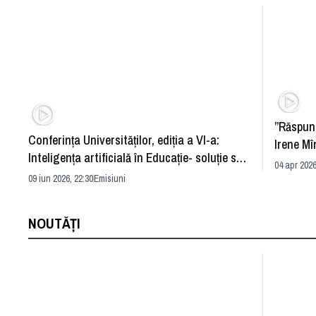
”Răspun
Conferința Universităților, ediția a VI-a:
Irene Mî
Inteligența artificială în Educație- soluție sau
04 apr 2026
problemă?
09 iun 2026, 22:30
Emisiuni
NOUTĂȚI