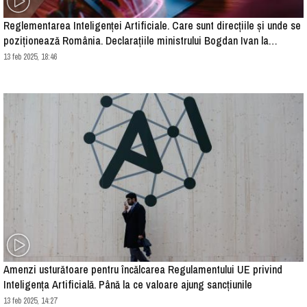
Reglementarea Inteligenței Artificiale. Care sunt direcțiile și unde se
poziționează România. Declarațiile ministrului Bogdan Ivan la
Conferința „Quo Vadis 2025!”
13 feb 2025, 18:46
Amenzi usturătoare pentru încălcarea Regulamentului UE privind
Inteligența Artificială. Până la ce valoare ajung sancțiunile
13 feb 2025, 14:27