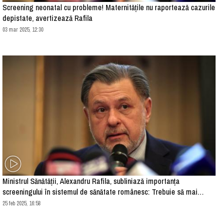
Screening neonatal cu probleme! Maternitățile nu raportează cazurile
depistate, avertizează Rafila
03 mar 2025, 12:30
Ministrul Sănătății, Alexandru Rafila, subliniază importanța
screeningului în sistemul de sănătate românesc: Trebuie să mai
insistăm
25 feb 2025, 16:58