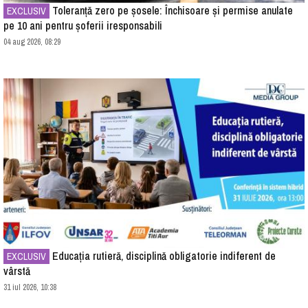
Toleranță zero pe șosele: Închisoare și permise anulate
EXCLUSIV
pe 10 ani pentru șoferii iresponsabili
04 aug 2026, 08:29
Educația rutieră, disciplină obligatorie indiferent de
EXCLUSIV
vârstă
31 iul 2026, 10:38