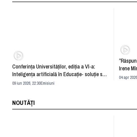
”Răspun
Conferința Universităților, ediția a VI-a:
Irene Mî
Inteligența artificială în Educație- soluție sau
04 apr 2026
problemă?
09 iun 2026, 22:30
Emisiuni
NOUTĂȚI