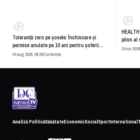
HEALTH 
Toleranță zero pe șosele: Închisoare și
pilon al 
permise anulate pe 10 ani pentru șoferii
dezvoltă
24 iun 2026
iresponsabili
04 aug 2026, 08:29
Conferințe
Analiză Politică
Sănătate
Economic
Social
Sport
International