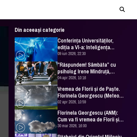
Din aceeași categorie
Conferința Universităților,
ediția a VI-a: Inteligența
artificială în Educație- soluție
09 iun 2026, 22:30
sau problemă?
”Răspundem! Sâmbăta” cu
psiholog Irene Mîndruță,
despre adolescență
04 apr 2026, 10:16
Vremea de Florii și de Paște.
Florinela Georgescu (Meteo
România) a făcut prognoza
02 apr 2026, 10:59
Florinela Georgescu (ANM):
Cum va fi vremea de Florii și
de Paște 2026
30 mar 2026, 16:00
Războiul din Orientul Mijlociu