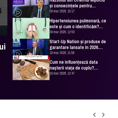
și consecințele pentru
România. Excelența Sa Ovidiu
30 mar 2026, 15:17
Dranga, interviu
Hipertensiunea pulmonară, ce
este și cum o identificăm?
Explicațiile unui medic
30 mar 2026, 12:53
specialist
Start-Up Nation și produse de
ui
garantare lansate în 2026.
Cătălin Leonte (FNGCIMM), la
19 mar 2026, 11:56
DC News
Cum ne influențează data
nașterii viața de cuplu?
Numerologul Romeo Popescu
15 mar 2026, 12:47
are explicațiile