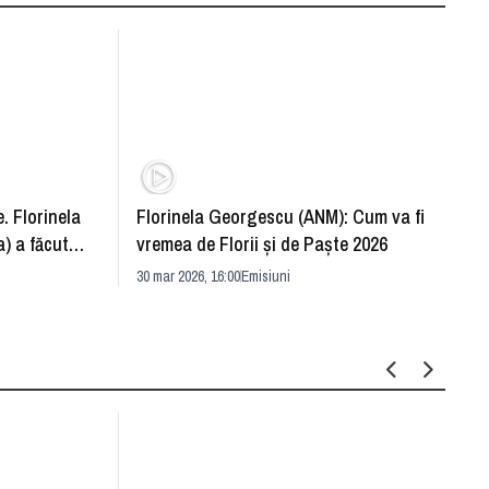
. Florinela
Florinela Georgescu (ANM): Cum va fi
Războ
) a făcut
vremea de Florii și de Paște 2026
pentr
30 mar 2026, 16:00
Emisiuni
Drang
30 mar 