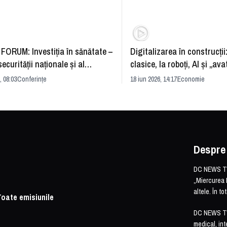
FORUM: Investiția în sănătate –
Digitalizarea în construcții
securității naționale și al
clasice, la roboți, AI și „ava
rii economice
România și redefinirea indu
, 08:03
Conferințe
18 iun 2026, 14:17
Economie
Despre
DC NEWS TV 
„Miercurea 
altele. În t
Toate emisiunile
DC NEWS TV o
medical, int