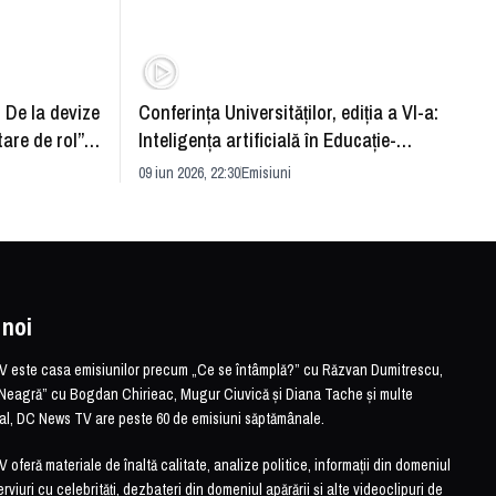
: De la devize
Conferința Universităților, ediția a VI-a:
Upgra
tare de rol”.
Inteligența artificială în Educație-
evităm
striei
soluție sau problemă?
09 iun 2026, 22:30
Emisiuni
26 mai 
 noi
este casa emisiunilor precum „Ce se întâmplă?” cu Răzvan Dumitrescu,
Neagră” cu Bogdan Chirieac, Mugur Ciuvică și Diana Tache și multe
otal, DC News TV are peste 60 de emisiuni săptămânale.
feră materiale de înaltă calitate, analize politice, informații din domeniul
erviuri cu celebrități, dezbateri din domeniul apărării și alte videoclipuri de