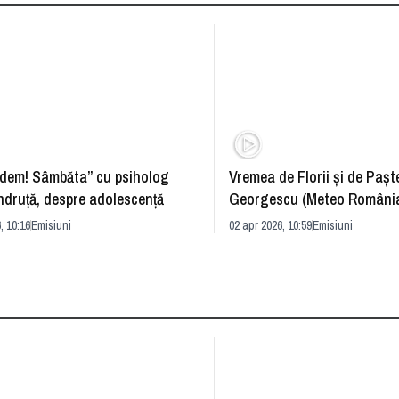
dem! Sâmbăta” cu psiholog
Vremea de Florii și de Paște
ndruță, despre adolescență
Georgescu (Meteo România
prognoza
, 10:16
Emisiuni
02 apr 2026, 10:59
Emisiuni