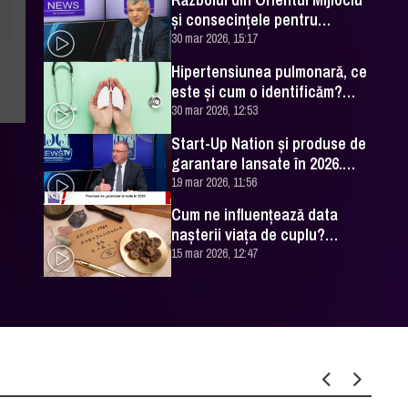
și consecințele pentru
România. Excelența Sa Ovidiu
30 mar 2026, 15:17
Dranga, interviu
Hipertensiunea pulmonară, ce
este și cum o identificăm?
Explicațiile unui medic
30 mar 2026, 12:53
specialist
Start-Up Nation și produse de
garantare lansate în 2026.
Cătălin Leonte (FNGCIMM), la
19 mar 2026, 11:56
DC News
Cum ne influențează data
nașterii viața de cuplu?
Numerologul Romeo Popescu
15 mar 2026, 12:47
are explicațiile