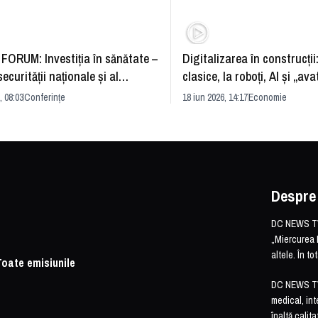
FORUM: Investiția în sănătate –
Digitalizarea în construcții
securității naționale și al
clasice, la roboți, AI și „ava
rii economice
România și redefinirea indu
, 08:03
Conferințe
18 iun 2026, 14:17
Economie
Despre
DC NEWS TV 
„Miercurea 
altele. În t
Toate emisiunile
DC NEWS TV o
medical, int
înaltă calita