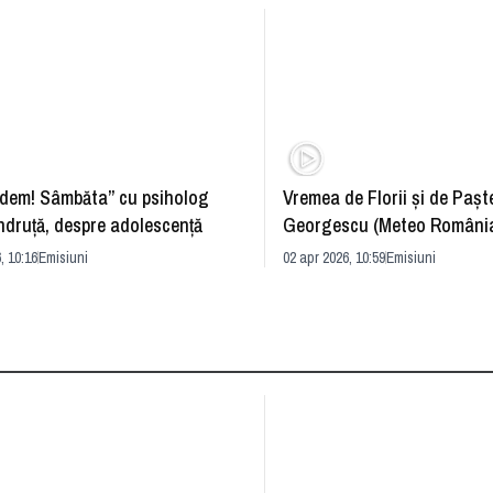
dem! Sâmbăta” cu psiholog
Vremea de Florii și de Paște
ndruță, despre adolescență
Georgescu (Meteo România
prognoza
, 10:16
Emisiuni
02 apr 2026, 10:59
Emisiuni