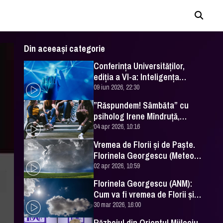
Din aceeași categorie
Conferința Universităților,
ediția a VI-a: Inteligența
artificială în Educație- soluție
09 iun 2026, 22:30
sau problemă?
”Răspundem! Sâmbăta” cu
psiholog Irene Mîndruță,
despre adolescență
04 apr 2026, 10:16
Vremea de Florii și de Paște.
Florinela Georgescu (Meteo
România) a făcut prognoza
02 apr 2026, 10:59
Florinela Georgescu (ANM):
Cum va fi vremea de Florii și
de Paște 2026
30 mar 2026, 16:00
Războiul din Orientul Mijlociu