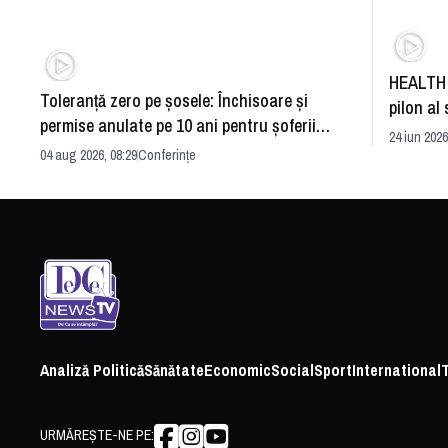
HEALTH 
Toleranță zero pe șosele: Închisoare și
pilon al 
permise anulate pe 10 ani pentru șoferii
dezvoltă
24 iun 2026
iresponsabili
04 aug 2026, 08:29
Conferințe
Analiză Politică
Sănătate
Economic
Social
Sport
International
URMĂREȘTE-NE PE: