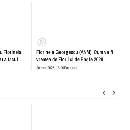
. Florinela
Florinela Georgescu (ANM): Cum va fi
Războ
) a făcut
vremea de Florii și de Paște 2026
pentr
30 mar 2026, 16:00
Emisiuni
Drang
30 mar 