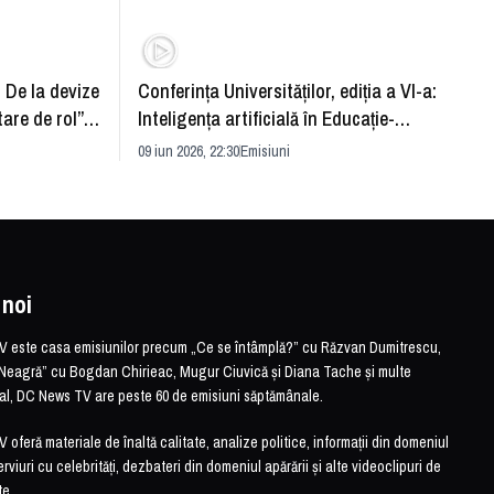
: De la devize
Conferința Universităților, ediția a VI-a:
Upgra
tare de rol”.
Inteligența artificială în Educație-
evităm
striei
soluție sau problemă?
09 iun 2026, 22:30
Emisiuni
26 mai 
 noi
este casa emisiunilor precum „Ce se întâmplă?” cu Răzvan Dumitrescu,
Neagră” cu Bogdan Chirieac, Mugur Ciuvică și Diana Tache și multe
otal, DC News TV are peste 60 de emisiuni săptămânale.
feră materiale de înaltă calitate, analize politice, informații din domeniul
erviuri cu celebrități, dezbateri din domeniul apărării și alte videoclipuri de
te.