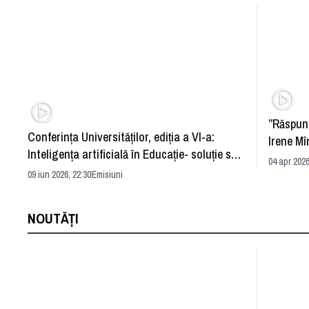
”Răspun
Conferința Universităților, ediția a VI-a:
Irene Mî
Inteligența artificială în Educație- soluție sau
04 apr 2026
problemă?
09 iun 2026, 22:30
Emisiuni
NOUTĂȚI