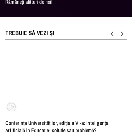
Rămâneți alături de noi!
TREBUIE SĂ VEZI ȘI
Conferința Universităților, ediția a VI-a: Inteligența
”R
artificială în Educație- soluție sau problemă?
ad