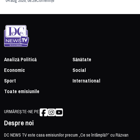
04 aug 2026, 08:29
Conferințe
24 
Analiză Politică
Sănătate
Economic
Social
Sport
International
Toate emisiunile
URMĂREȘTE-NE PE:
Despre noi
DC NEWS TV este casa emisiunilor precum „Ce se întâmplă?” cu Răzvan