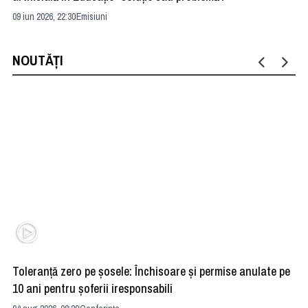
09 iun 2026, 22:30
Emisiuni
04 
NOUTĂȚI
Toleranță zero pe șosele: Închisoare și permise anulate pe
HE
10 ani pentru șoferii iresponsabili
na