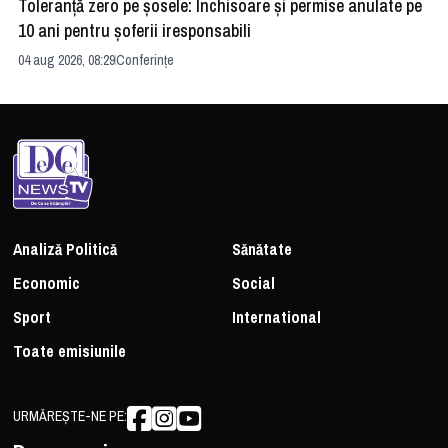
Toleranță zero pe șosele: Închisoare și permise anulate pe
HE
10 ani pentru șoferii iresponsabili
na
04 aug 2026, 08:29
Conferințe
24 
Analiză Politică
Sănătate
Economic
Social
Sport
International
Toate emisiunile
URMĂREȘTE-NE PE: