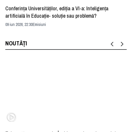
Conferința Universităților, ediția a VI-a: Inteligența
”R
artificială în Educație- soluție sau problemă?
ad
09 iun 2026, 22:30
Emisiuni
04 
NOUTĂȚI