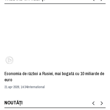
Economia de război a Rusiei, mai bogată cu 10 miliarde de
St
euro
Av
21 apr 2026, 14:34
International
03 
NOUTĂȚI