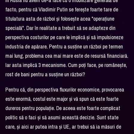
În Rusia nu avem de-a face cu o mobilizare generală de
facto, pentru că Vladimir Putin se fereşte foarte tare de
titulatura asta de război şi foloseşte acea "operaţiune
specială". Dar în realitate a trebuit să se adapteze din
perspectiva costurilor pe care le implică şi să impulsioneze
industria de apărare. Pentru a susţine un război pe termen
mai lung, problema cea mai mare este de resursă financiară.
Iar asta implică 3 mecanisme. Cum poţi face, pe româneşte,
rost de bani pentru a susţine un război?
Pentru că, din perspectiva fluxurilor economice, provocarea
este enormă, costul este major şi vă spun că este foarte
dureros pentru populaţie. De aceea este foarte complicat
politic să o faci şi să asumi această decizie. Sunt state
care, şi aici ar putea intra şi UE, ar trebui să ia măsuri de