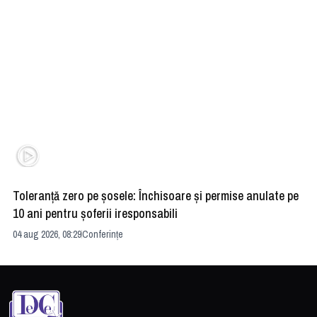
Toleranță zero pe șosele: Închisoare și permise anulate pe
HE
10 ani pentru șoferii iresponsabili
na
04 aug 2026, 08:29
Conferințe
24 