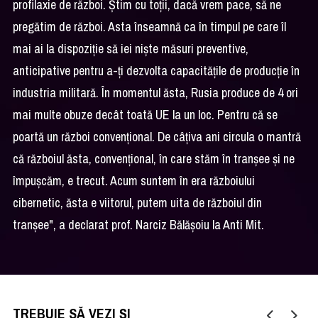
profilaxie de război. Ştim cu toţii, dacă vrem pace, să ne
pregătim de război. Asta înseamnă ca în timpul pe care îl
mai ai la dispoziţie să iei nişte măsuri preventive,
anticipative pentru a-ţi dezvolta capacităţile de producţie în
industria militară. În momentul ăsta, Rusia produce de 4 ori
mai multe obuze decât toată UE la un loc. Pentru că se
poartă un război convenţional. De câţiva ani circula o mantră
că războiul ăsta, convenţional, în care stăm în tranşee şi ne
împuşcăm, e trecut. Acum suntem în era războiului
cibernetic, ăsta e viitorul, putem uita de războiul din
tranşee", a declarat prof. Narciz Bălăşoiu la Anti Mit.
TREBUIE SĂ VEZI ȘI