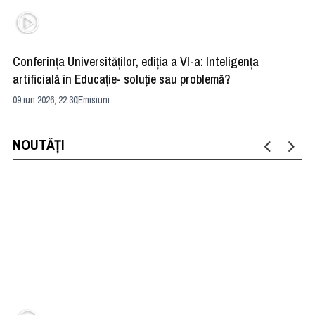
Conferința Universităților, ediția a VI-a: Inteligența
”R
artificială în Educație- soluție sau problemă?
ad
09 iun 2026, 22:30
Emisiuni
04 
NOUTĂȚI