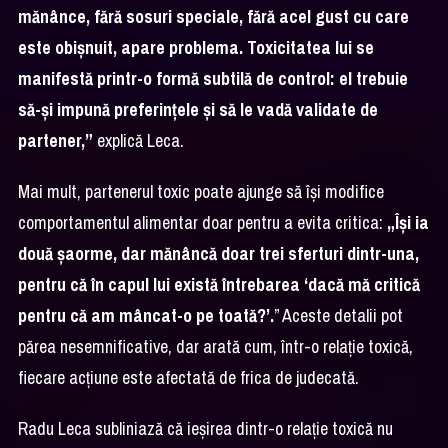
mănânce, fără sosuri speciale, fără acel gust cu care
este obișnuit, apare problema. Toxicitatea lui se
manifestă printr-o formă subtilă de control: el trebuie
să-și impună preferințele și să le vadă validate de
partener,”
explică Leca.
Mai mult, partenerul toxic poate ajunge să își modifice
comportamentul alimentar doar pentru a evita critica:
„Își ia
două șaorme, dar mănâncă doar trei sferturi dintr-una,
pentru că în capul lui există întrebarea ‘dacă mă critică
pentru că am mâncat-o pe toată?’.
” Aceste detalii pot
părea nesemnificative, dar arată cum, într-o relație toxică,
fiecare acțiune este afectată de frica de judecată.
Radu Leca subliniază că ieșirea dintr-o relație toxică nu