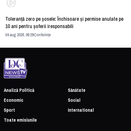
Toleranță zero pe șosele: Închisoare și permise anulate pe
HE
10 ani pentru șoferii iresponsabili
na
04 aug 2026, 08:29
Conferințe
24 
Analiză Politică
Sănătate
Economic
Social
Sport
International
Toate emisiunile