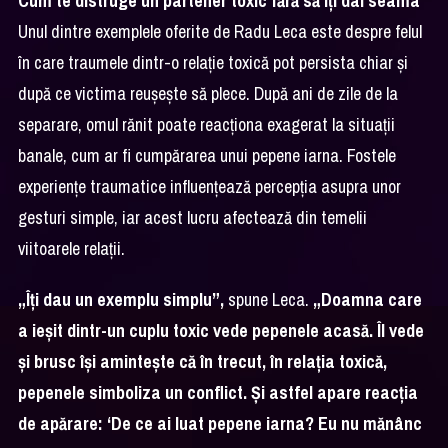
Cum te distruge un partener toxic fără să îți dai seama
Unul dintre exemplele oferite de Radu Leca este despre felul
în care traumele dintr-o relație toxică pot persista chiar și
după ce victima reușește să plece. După ani de zile de la
separare, omul rănit poate reacționa exagerat la situații
banale, cum ar fi cumpărarea unui pepene iarna. Fostele
experiențe traumatice influențează percepția asupra unor
gesturi simple, iar acest lucru afectează din temelii
viitoarele relații.
„Îți dau un exemplu simplu”,
spune Leca.
„Doamna care
a ieșit dintr-un cuplu toxic vede pepenele acasă. Îl vede
și brusc își amintește că în trecut, în relația toxică,
pepenele simboliza un conflict. Și astfel apare reacția
de apărare: ‘De ce ai luat pepene iarna? Eu nu mănânc