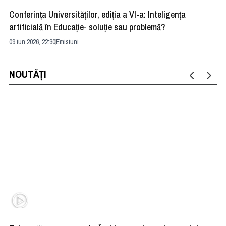
Conferința Universităților, ediția a VI-a: Inteligența
”R
artificială în Educație- soluție sau problemă?
ad
09 iun 2026, 22:30
Emisiuni
04 
NOUTĂȚI