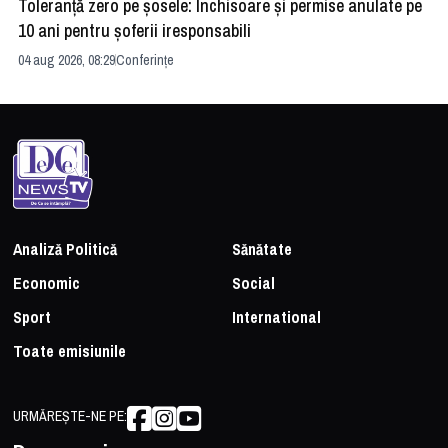
Toleranță zero pe șosele: Închisoare și permise anulate pe
HE
10 ani pentru șoferii iresponsabili
na
04 aug 2026, 08:29
Conferințe
24 
Analiză Politică
Sănătate
Economic
Social
Sport
International
Toate emisiunile
URMĂREȘTE-NE PE: