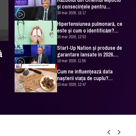
și consecințele pentru
România. Excelența Sa Ovidiu
30 mar 2026, 15:17
Dranga, interviu
Hipertensiunea pulmonară, ce
este și cum o identificăm?
Explicațiile unui medic
30 mar 2026, 12:53
specialist
Start-Up Nation și produse de
ă
garantare lansate în 2026.
Cătălin Leonte (FNGCIMM), la
19 mar 2026, 11:56
DC News
Cum ne influențează data
nașterii viața de cuplu?
Numerologul Romeo Popescu
15 mar 2026, 12:47
are explicațiile