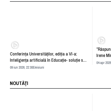
”Răspun
Conferința Universităților, ediția a VI-a:
Irene Mî
Inteligența artificială în Educație- soluție sau
04 apr 2026
problemă?
09 iun 2026, 22:30
Emisiuni
NOUTĂȚI