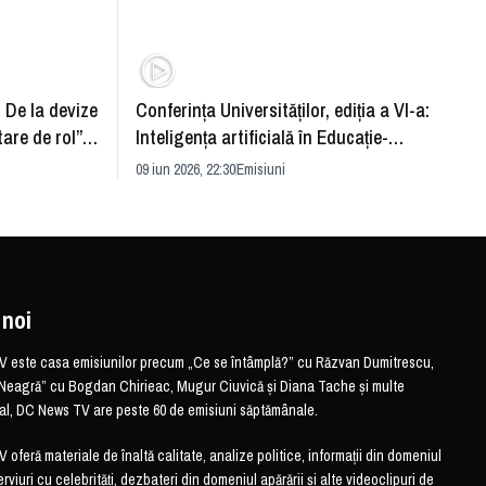
: De la devize
Conferința Universităților, ediția a VI-a:
Upgra
tare de rol”.
Inteligența artificială în Educație-
evităm
striei
soluție sau problemă?
09 iun 2026, 22:30
Emisiuni
26 mai 
 noi
este casa emisiunilor precum „Ce se întâmplă?” cu Răzvan Dumitrescu,
Neagră” cu Bogdan Chirieac, Mugur Ciuvică și Diana Tache și multe
otal, DC News TV are peste 60 de emisiuni săptămânale.
feră materiale de înaltă calitate, analize politice, informații din domeniul
erviuri cu celebrități, dezbateri din domeniul apărării și alte videoclipuri de