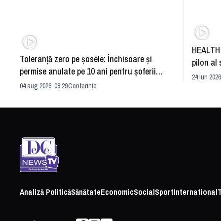
HEALTH 
Toleranță zero pe șosele: Închisoare și
pilon al 
permise anulate pe 10 ani pentru șoferii
dezvoltă
24 iun 2026
iresponsabili
04 aug 2026, 08:29
Conferințe
Analiză Politică
Sănătate
Economic
Social
Sport
International