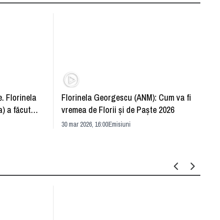
. Florinela
Florinela Georgescu (ANM): Cum va fi
Războ
) a făcut
vremea de Florii și de Paște 2026
pentr
30 mar 2026, 16:00
Emisiuni
Drang
30 mar 