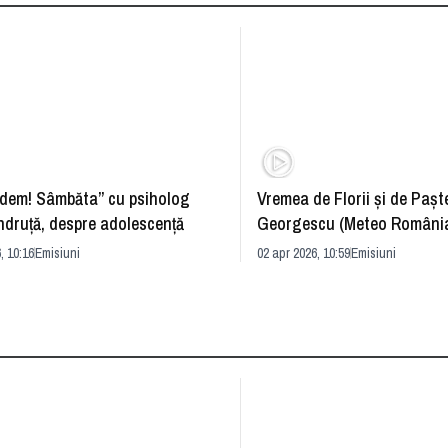
dem! Sâmbăta” cu psiholog
Vremea de Florii și de Paște
ndruță, despre adolescență
Georgescu (Meteo România
prognoza
, 10:16
Emisiuni
02 apr 2026, 10:59
Emisiuni