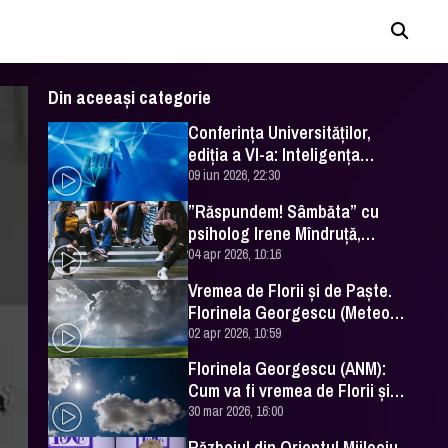
Din aceeași categorie
Conferința Universităților,
ediția a VI-a: Inteligența
artificială în Educație- soluție
09 iun 2026, 22:30
sau problemă?
”Răspundem! Sâmbăta” cu
psiholog Irene Mîndruță,
despre adolescență
04 apr 2026, 10:16
Vremea de Florii și de Paște.
Florinela Georgescu (Meteo
România) a făcut prognoza
02 apr 2026, 10:59
Florinela Georgescu (ANM):
Cum va fi vremea de Florii și
de Paște 2026
30 mar 2026, 16:00
Războiul din Orientul Mijlociu