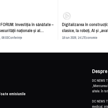
FORUM: Investiția în sănătate –
Digitalizarea în construcții
securității naționale și al
clasice, la roboți, AI și „ava
rii economice
România și redefinirea indu
, 08:03
Conferințe
18 iun 2026, 14:17
Economie
Despre
DC NEWS TV 
„Miercurea 
altele. În t
Toate emisiunile
DC NEWS TV o
medical, int