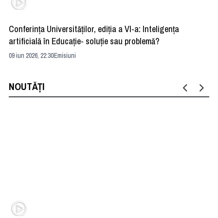
Conferința Universităților, ediția a VI-a: Inteligența
”R
artificială în Educație- soluție sau problemă?
ad
09 iun 2026, 22:30
Emisiuni
04 
NOUTĂȚI