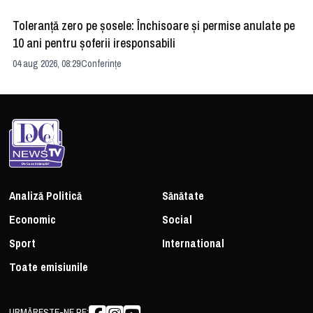
Toleranță zero pe șosele: Închisoare și permise anulate pe
HE
10 ani pentru șoferii iresponsabili
na
04 aug 2026, 08:29
Conferințe
24 
Analiză Politică
Sănătate
Economic
Social
Sport
International
Toate emisiunile
URMĂREȘTE-NE PE: