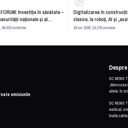
FORUM: Investiția în sănătate –
Digitalizarea în construcții
securității naționale și al
clasice, la roboți, AI și „ava
rii economice
România și redefinirea indu
, 08:03
Conferințe
18 iun 2026, 14:17
Economie
Despre
DC NEWS TV 
„Miercurea 
altele. În t
Toate emisiunile
DC NEWS TV o
medical, int
înaltă calita