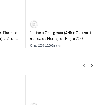
. Florinela
Florinela Georgescu (ANM): Cum va fi
Războ
) a făcut
vremea de Florii și de Paște 2026
pentr
30 mar 2026, 16:00
Emisiuni
Drang
30 mar 