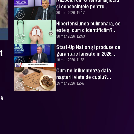
și consecințele pentru
România. Excelența Sa Ovidiu
30 mar 2026, 15:17
Dranga, interviu
Hipertensiunea pulmonară, ce
este și cum o identificăm?
Explicațiile unui medic
30 mar 2026, 12:53
specialist
Start-Up Nation și produse de
t
garantare lansate în 2026.
Cătălin Leonte (FNGCIMM), la
19 mar 2026, 11:56
DC News
Cum ne influențează data
nașterii viața de cuplu?
Numerologul Romeo Popescu
15 mar 2026, 12:47
are explicațiile
tă