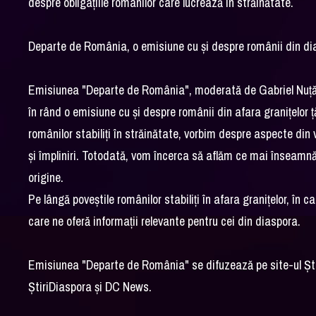
despre obligațiile românilor care lucrează în străinătate.
Departe de România, o emisiune cu și despre românii din d
Emisiunea "Departe de România", moderată de Gabriel Nuță-St
în rând o emisiune cu și despre românii din afara granițelor 
românilor stabiliți în străinătate, vorbim despre aspecte din v
și împliniri. Totodată, vom încerca să aflăm ce mai înseam
origine.
Pe lângă poveștile românilor stabiliți în afara granițelor, în cad
care ne oferă informații relevante pentru cei din diaspora.
Emisiunea "Departe de România" se difuzează pe site-ul Șt
ȘtiriDiaspora și DC News.