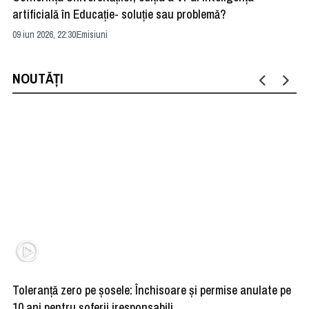
artificială în Educație- soluție sau problemă?
ad
09 iun 2026, 22:30
Emisiuni
04 
NOUTĂȚI
Toleranță zero pe șosele: Închisoare și permise anulate pe
HE
10 ani pentru șoferii iresponsabili
na