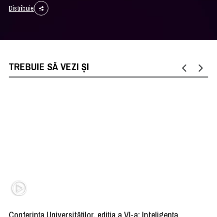
Distribuie
TREBUIE SĂ VEZI ȘI
Conferința Universităților, ediția a VI-a: Inteligența
”R