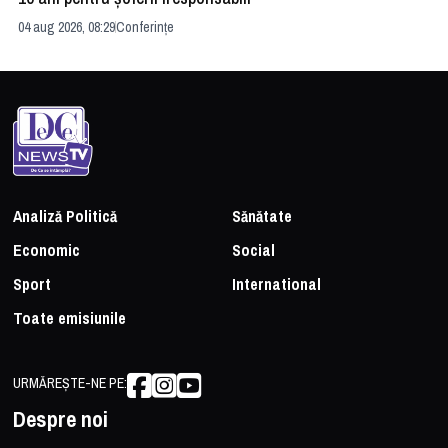
04 aug 2026, 08:29
Conferințe
24 
Analiză Politică
Sănătate
Economic
Social
Sport
International
Toate emisiunile
URMĂREȘTE-NE PE:
Despre noi