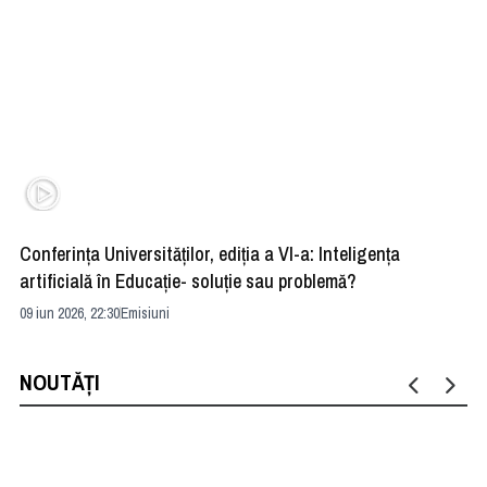
Conferința Universităților, ediția a VI-a: Inteligența
”R
artificială în Educație- soluție sau problemă?
ad
09 iun 2026, 22:30
Emisiuni
04 
NOUTĂȚI