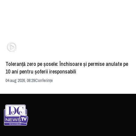
Toleranță zero pe șosele: Închisoare și permise anulate pe
HE
10 ani pentru șoferii iresponsabili
na
04 aug 2026, 08:29
Conferințe
24 