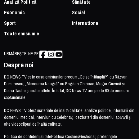
Analiză Politică
Sănătate
Economic
Social
Sport
International
Toate emisiunile
URMĂREȘTE-NE PE:
Despre noi
DC NEWS TV este casa emisiunilor precum „Ce se întâmplă?” cu Răzvan
Dumitrescu, „Miercurea Neagră” cu Bogdan Chirieac, Mugur Ciuvică și
Diana Tache și multe altele. În total, DC News TV are peste 60 de emisiuni
săptămânale.
DC NEWS TV oferă materiale de înaltă calitate, analize politice, informații din
domeniul medical, interviuri cu celebrități, dezbateri din domeniul apărării și
alte videoclipuri de înaltă calitate.
Politica de confidențialitate
Politica Cookies
Gestionați preferințele