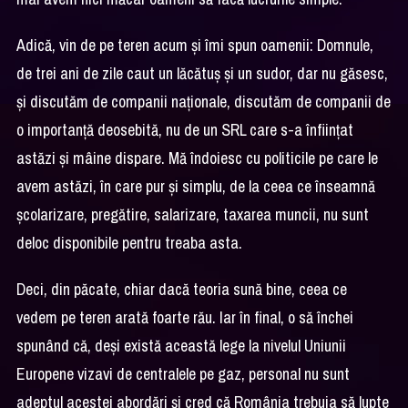
Adică, vin de pe teren acum și îmi spun oamenii: Domnule,
de trei ani de zile caut un lăcătuș și un sudor, dar nu găsesc,
și discutăm de companii naționale, discutăm de companii de
o importanță deosebită, nu de un SRL care s-a înființat
astăzi și mâine dispare. Mă îndoiesc cu politicile pe care le
avem astăzi, în care pur și simplu, de la ceea ce înseamnă
școlarizare, pregătire, salarizare, taxarea muncii, nu sunt
deloc disponibile pentru treaba asta.
Deci, din păcate, chiar dacă teoria sună bine, ceea ce
vedem pe teren arată foarte rău. Iar în final, o să închei
spunând că, deși există această lege la nivelul Uniunii
Europene vizavi de centralele pe gaz, personal nu sunt
adeptul acestei abordări și cred că România trebuia să lupte