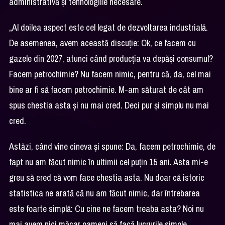
administrativă și tehnologiile necesare.
„Al doilea aspect este cel legat de dezvoltarea industrială.
De asemenea, avem această discuție: Ok, ce facem cu
gazele din 2027, atunci când producția va depăși consumul?
Facem petrochimie? Nu facem nimic, pentru că, da, cel mai
bine ar fi să facem petrochimie. M-am săturat de cât am
spus chestia asta și nu mai cred. Deci pur și simplu nu mai
cred.
Astăzi, când vine cineva și spune: Da, facem petrochimie, de
fapt nu am făcut nimic în ultimii cel puțin 15 ani. Asta mi-e
greu să cred că vom face chestia asta. Nu doar că istoric
statistica ne arată că nu am făcut nimic, dar întrebarea
este foarte simplă: Cu cine ne facem treaba asta? Noi nu
mai avem nici măcar oameni să facă lucrurile simple.