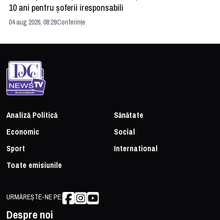
10 ani pentru șoferii iresponsabili
na
04 aug 2026, 08:29
Conferințe
24 
Analiză Politică
Sănătate
Economic
Social
Sport
International
Toate emisiunile
URMĂREȘTE-NE PE:
Despre noi