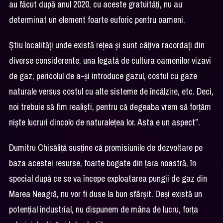
au făcut după anul 2020, cu aceste gratuități, nu au
determinat un element foarte euforic pentru oameni.
Știu localități unde există rețea și sunt câțiva racordați din
diverse considerente, una legată de cultura oamenilor vizavi
de gaz, pericolul de a-și introduce gazul, costul cu gaze
naturale versus costul cu alte sisteme de încălzire, etc. Deci,
noi trebuie să fim realiști, pentru că degeaba vrem să forțăm
niște lucruri dincolo de naturalețea lor. Asta e un aspect”.
Dumitru Chisăliță susține că promisiunile de dezvoltare pe
baza acestei resurse, foarte bogate din țara noastră, în
special după ce se va începe exploatarea pungii de gaz din
Marea Neagră, nu vor fi duse la bun sfârșit. Deși există un
potențial industrial, nu dispunem de mâna de lucru, forța