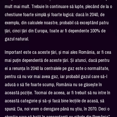
mult mai mult. Trebuie în continuare să lupte, plecând de la o
chestiune foarte simplă și foarte logică: dacă în 2040, de
exemplu, din calculele noastre, probabil că exceptând patru
țări, cinci țări din Europa, toate ar fi dependente 100% de
gazul natural.
Important este ca aceste țări, și mai ales România, ar fi cea
mai puțin dependentă de aceste țări. Și atunci, dacă pentru
ei a renunța în 2040 la centralele pe gaz este o normalitate,
pentru că nu vor mai avea gaz, iar probabil gazul care să-l
aducă o să fie foarte scump, România nu se găsește în
această poziție. Tocmai de aceea, ar fi trebuit să nu intre în
această categorie și să-și facă bine lecțiile de acasă, să
spună: Da, noi vrem o derogare până nu știu, în 2070. Deci o
chestie care să bată în concordanță cu cifrele din România”,