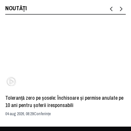
NOUTĂȚI
Toleranță zero pe șosele: Închisoare și permise anulate pe
HE
10 ani pentru șoferii iresponsabili
na
04 aug 2026, 08:29
Conferințe
24 