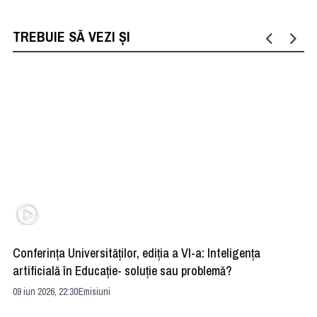
TREBUIE SĂ VEZI ȘI
Conferința Universităților, ediția a VI-a: Inteligența
”R
artificială în Educație- soluție sau problemă?
ad
09 iun 2026, 22:30
Emisiuni
04 