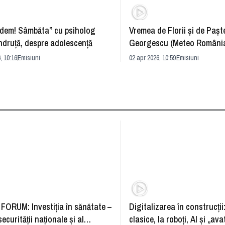
dem! Sâmbăta” cu psiholog
Vremea de Florii și de Paște
ndruță, despre adolescență
Georgescu (Meteo România
prognoza
, 10:16
Emisiuni
02 apr 2026, 10:59
Emisiuni
FORUM: Investiția în sănătate –
Digitalizarea în construcții
securității naționale și al
clasice, la roboți, AI și „ava