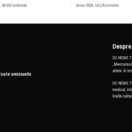
rii economice
România și redefinirea indu
, 08:03
Conferințe
18 iun 2026, 14:17
Economie
Despre
DC NEWS TV 
„Miercurea 
altele. În t
Toate emisiunile
DC NEWS TV o
medical, int
înaltă calita