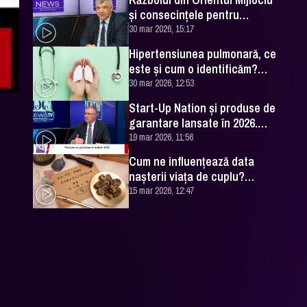
și consecințele pentru
România. Excelența Sa Ovidiu
30 mar 2026, 15:17
Dranga, interviu
Hipertensiunea pulmonară, ce
este și cum o identificăm?
Explicațiile unui medic
30 mar 2026, 12:53
specialist
Start-Up Nation și produse de
garantare lansate în 2026.
Cătălin Leonte (FNGCIMM), la
19 mar 2026, 11:56
DC News
Cum ne influențează data
nașterii viața de cuplu?
Numerologul Romeo Popescu
15 mar 2026, 12:47
are explicațiile