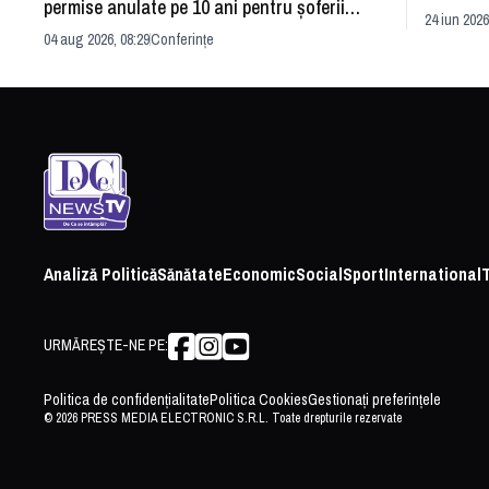
permise anulate pe 10 ani pentru șoferii
dezvoltă
24 iun 2026
iresponsabili
04 aug 2026, 08:29
Conferințe
Analiză Politică
Sănătate
Economic
Social
Sport
International
URMĂREȘTE-NE PE:
Politica de confidențialitate
Politica Cookies
Gestionați preferințele
© 2026 PRESS MEDIA ELECTRONIC S.R.L. Toate drepturile rezervate