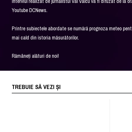
Interviul realizat de jurnalistul Val Vâlcu va fi difuzat de
Youtube DCNews.
Printre subiectele abordate se numără prognoza meteo pentru
mai cald din istoria măsurătorilor.
Rămâneți alături de noi!
TREBUIE SĂ VEZI ȘI