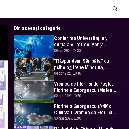
Din aceeași categorie
Conferința Universităților,
ediția a VI-a: Inteligența
artificială în Educație- soluție
09 iun 2026, 22:30
sau problemă?
”Răspundem! Sâmbăta” cu
psiholog Irene Mîndruță,
despre adolescență
04 apr 2026, 10:16
Vremea de Florii și de Paște.
Florinela Georgescu (Meteo
România) a făcut prognoza
02 apr 2026, 10:59
Florinela Georgescu (ANM):
Cum va fi vremea de Florii și
de Paște 2026
30 mar 2026, 16:00
Războiul din Orientul Mijlociu