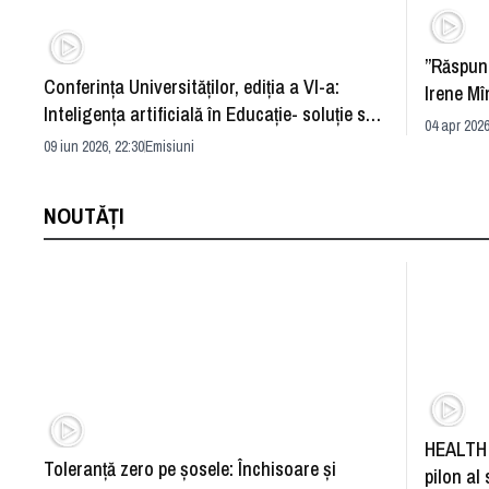
”Răspun
Conferința Universităților, ediția a VI-a:
Irene Mî
Inteligența artificială în Educație- soluție sau
04 apr 2026
problemă?
09 iun 2026, 22:30
Emisiuni
NOUTĂȚI
HEALTH 
Toleranță zero pe șosele: Închisoare și
pilon al 