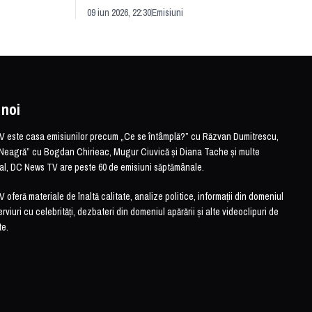
evităm
striei
soluție sau problemă?
09 iun 2026, 22:30
Emisiuni
26 mai 
 noi
este casa emisiunilor precum „Ce se întâmplă?” cu Răzvan Dumitrescu,
Neagră” cu Bogdan Chirieac, Mugur Ciuvică și Diana Tache și multe
otal, DC News TV are peste 60 de emisiuni săptămânale.
feră materiale de înaltă calitate, analize politice, informații din domeniul
erviuri cu celebrități, dezbateri din domeniul apărării și alte videoclipuri de
te.