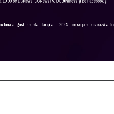
 la ora 19:00 pe DCNews, DCNewsTV, DCBusiness și pe Facebook și
 luna august, seceta, dar și anul 2024 care se preconizează a fi 