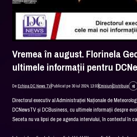
Vremea în august. Florinela Ge
ultimele informații pentru DCN
De
Echipa DC News TV
Publicat pe 30 iul 2024, 13:03
Emisiuni
Distribuie
Directorul executiv al Administrației Naționale de Meteorolo
DCNewsTV și DCBusiness, cu ultimele informații despre evoluț
Seceta nu va lipsi de pe agenda interviului, în contextul în 