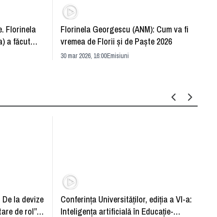
. Florinela
Florinela Georgescu (ANM): Cum va fi
Războ
) a făcut
vremea de Florii și de Paște 2026
pentr
30 mar 2026, 16:00
Emisiuni
Drang
30 mar 
: De la devize
Conferința Universităților, ediția a VI-a:
Upgra
tare de rol”.
Inteligența artificială în Educație-