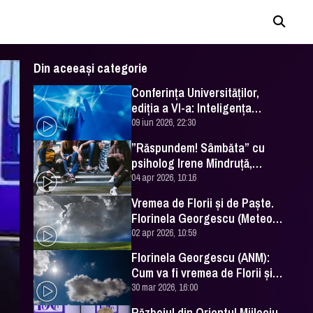
Din aceeași categorie
Conferința Universităților,
ediția a VI-a: Inteligența
artificială în Educație- soluție
09 iun 2026, 22:30
sau problemă?
”Răspundem! Sâmbăta” cu
psiholog Irene Mîndruță,
despre adolescență
04 apr 2026, 10:16
Vremea de Florii și de Paște.
Florinela Georgescu (Meteo
România) a făcut prognoza
02 apr 2026, 10:59
Florinela Georgescu (ANM):
Cum va fi vremea de Florii și
de Paște 2026
30 mar 2026, 16:00
Războiul din Orientul Mijlociu