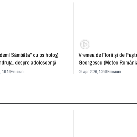
dem! Sâmbăta” cu psiholog
Vremea de Florii și de Paște
ndruță, despre adolescență
Georgescu (Meteo România
prognoza
, 10:16
Emisiuni
02 apr 2026, 10:59
Emisiuni