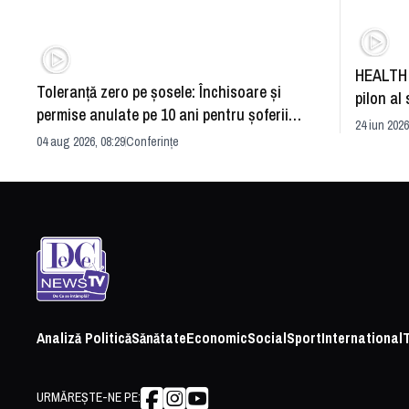
HEALTH 
Toleranță zero pe șosele: Închisoare și
pilon al 
permise anulate pe 10 ani pentru șoferii
dezvoltă
24 iun 2026
iresponsabili
04 aug 2026, 08:29
Conferințe
Analiză Politică
Sănătate
Economic
Social
Sport
International
URMĂREȘTE-NE PE: