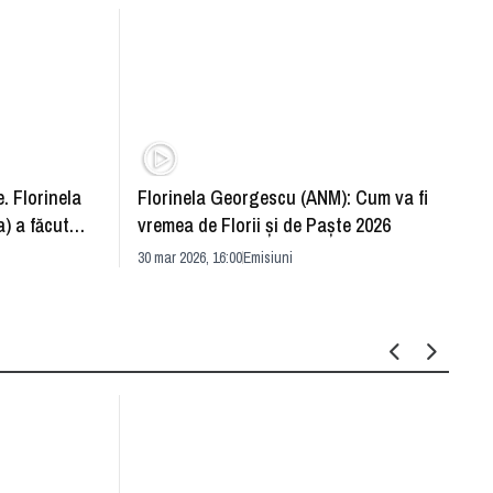
. Florinela
Florinela Georgescu (ANM): Cum va fi
Războ
) a făcut
vremea de Florii și de Paște 2026
pentr
30 mar 2026, 16:00
Emisiuni
Drang
30 mar 