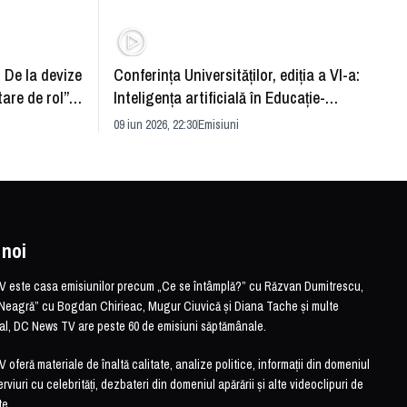
: De la devize
Conferința Universităților, ediția a VI-a:
Upgra
tare de rol”.
Inteligența artificială în Educație-
evităm
striei
soluție sau problemă?
09 iun 2026, 22:30
Emisiuni
26 mai 
 noi
este casa emisiunilor precum „Ce se întâmplă?” cu Răzvan Dumitrescu,
Neagră” cu Bogdan Chirieac, Mugur Ciuvică și Diana Tache și multe
otal, DC News TV are peste 60 de emisiuni săptămânale.
feră materiale de înaltă calitate, analize politice, informații din domeniul
erviuri cu celebrități, dezbateri din domeniul apărării și alte videoclipuri de
te.