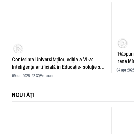
”Răspun
Conferința Universităților, ediția a VI-a:
Irene Mî
Inteligența artificială în Educație- soluție sau
04 apr 2026
problemă?
09 iun 2026, 22:30
Emisiuni
NOUTĂȚI