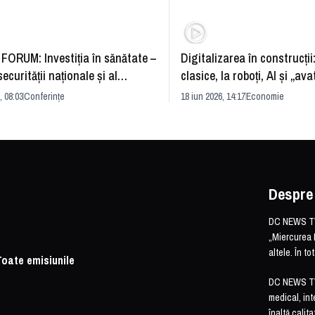
FORUM: Investiția în sănătate –
Digitalizarea în construcții
securității naționale și al
clasice, la roboți, AI și „ava
rii economice
România și redefinirea indu
, 08:03
Conferințe
18 iun 2026, 14:17
Economie
Despre
DC NEWS TV 
„Miercurea 
altele. În t
Toate emisiunile
DC NEWS TV o
medical, int
înaltă calita