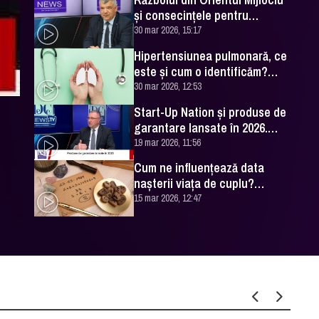
și consecințele pentru
România. Excelența Sa Ovidiu
30 mar 2026, 15:17
Dranga, interviu
Hipertensiunea pulmonară, ce
este și cum o identificăm?
Explicațiile unui medic
30 mar 2026, 12:53
specialist
Start-Up Nation și produse de
garantare lansate în 2026.
Cătălin Leonte (FNGCIMM), la
19 mar 2026, 11:56
DC News
Cum ne influențează data
nașterii viața de cuplu?
Numerologul Romeo Popescu
15 mar 2026, 12:47
are explicațiile