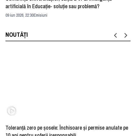
artificială în Educație- soluție sau problemă?
ad
09 iun 2026, 22:30
Emisiuni
04 
NOUTĂȚI
Toleranță zero pe șosele: Închisoare și permise anulate pe
HE
10 ani pentru șoferii iresponsabili
na