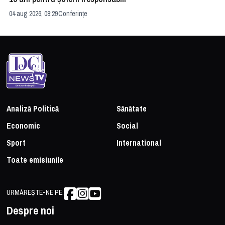
04 aug 2026, 08:29
Conferințe
24 
Analiză Politică
Sănătate
Economic
Social
Sport
International
Toate emisiunile
URMĂREȘTE-NE PE:
Despre noi