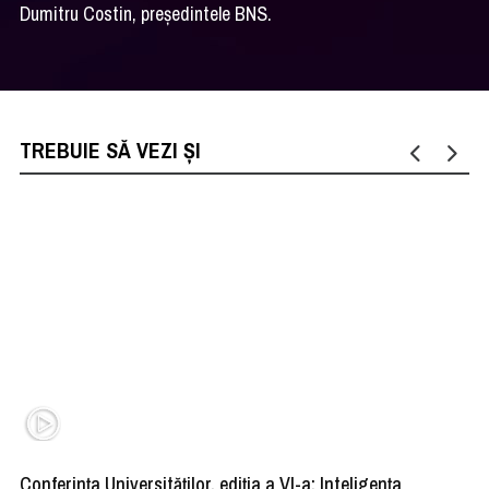
Dumitru Costin, președintele BNS.
TREBUIE SĂ VEZI ȘI
Conferința Universităților, ediția a VI-a: Inteligența
”R