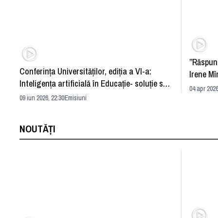
”Răspun
Conferința Universităților, ediția a VI-a:
Irene Mî
Inteligența artificială în Educație- soluție sau
04 apr 2026
problemă?
09 iun 2026, 22:30
Emisiuni
NOUTĂȚI