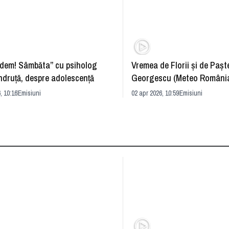
dem! Sâmbăta” cu psiholog
Vremea de Florii și de Paște
ndruță, despre adolescență
Georgescu (Meteo România
prognoza
, 10:16
Emisiuni
02 apr 2026, 10:59
Emisiuni