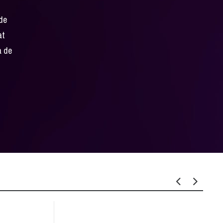
 de
at
a de