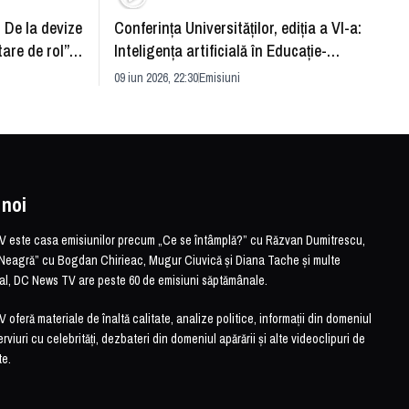
: De la devize
Conferința Universităților, ediția a VI-a:
Upgra
tare de rol”.
Inteligența artificială în Educație-
evităm
striei
soluție sau problemă?
09 iun 2026, 22:30
Emisiuni
26 mai 
 noi
este casa emisiunilor precum „Ce se întâmplă?” cu Răzvan Dumitrescu,
Neagră” cu Bogdan Chirieac, Mugur Ciuvică și Diana Tache și multe
otal, DC News TV are peste 60 de emisiuni săptămânale.
feră materiale de înaltă calitate, analize politice, informații din domeniul
erviuri cu celebrități, dezbateri din domeniul apărării și alte videoclipuri de
te.