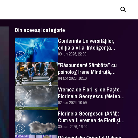
Din aceeași categorie
Conferința Universităților,
ediția a VI-a: Inteligența
artificială în Educație- soluție
09 iun 2026, 22:30
sau problemă?
”Răspundem! Sâmbăta” cu
psiholog Irene Mîndruță,
despre adolescență
04 apr 2026, 10:16
Vremea de Florii și de Paște.
Florinela Georgescu (Meteo
România) a făcut prognoza
02 apr 2026, 10:59
Florinela Georgescu (ANM):
Cum va fi vremea de Florii și
de Paște 2026
30 mar 2026, 16:00
Războiul din Orientul Mijlociu