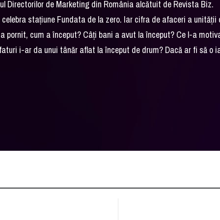
opul Directorilor de Marketing din România alcătuit de Revista Biz.
 celebra stațiune Fundata de la zero. Iar cifra de afaceri a unității
a pornit, cum a început? Câți bani a avut la început? Ce l-a motiv
 sfaturi i-ar da unui tânăr aflat la început de drum? Dacă ar fi să o i