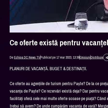
Ce oferte există pentru vacanțel
De
Echipa DC News TV
Publicat pe 17 mar 2023, 13:39
Emisiuni
Distribuie
PLANURI DE VACANȚĂ. BUGET & DESTINAȚII.
Ce oferte au agențiile de turism pentru Paște? De la ce prețu
vacanța de Paște? Ce rezervări există deja? Dar pentru vacan
facilități oferă cele mai multe oferte scoase pe piață? Cân
trebui să avem? De unde cumpărăm vacanța de vară? Mergem 