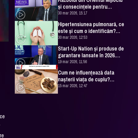
și consecințele pentru
România. Excelența Sa Ovidiu
30 mar 2026, 15:17
Dranga, interviu
Hipertensiunea pulmonară, ce
este și cum o identificăm?
Explicațiile unui medic
30 mar 2026, 12:53
specialist
Start-Up Nation și produse de
garantare lansate în 2026.
Cătălin Leonte (FNGCIMM), la
19 mar 2026, 11:56
DC News
Cum ne influențează data
nașterii viața de cuplu?
Numerologul Romeo Popescu
15 mar 2026, 12:47
are explicațiile
 ce
r
re