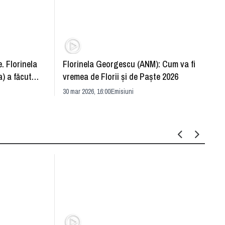
. Florinela
Florinela Georgescu (ANM): Cum va fi
Războ
) a făcut
vremea de Florii și de Paște 2026
pentr
30 mar 2026, 16:00
Emisiuni
Drang
30 mar 