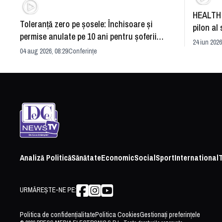
HEALTH 
Toleranță zero pe șosele: Închisoare și
pilon al 
permise anulate pe 10 ani pentru șoferii
dezvoltă
24 iun 2026
iresponsabili
04 aug 2026, 08:29
Conferințe
Analiză Politică
Sănătate
Economic
Social
Sport
International
URMĂREȘTE-NE PE:
Politica de confidențialitate
Politica Cookies
Gestionați preferințele