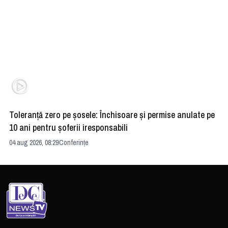
Toleranță zero pe șosele: Închisoare și permise anulate pe
HE
10 ani pentru șoferii iresponsabili
na
04 aug 2026, 08:29
Conferințe
24 