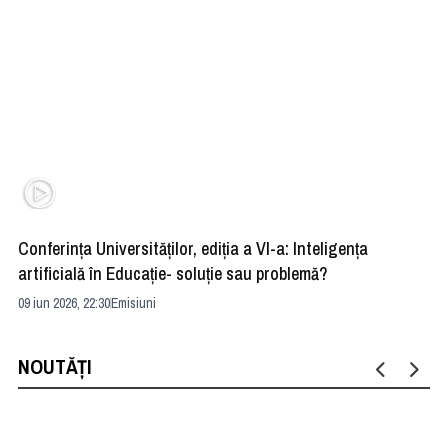
Conferința Universităților, ediția a VI-a: Inteligența
”R
artificială în Educație- soluție sau problemă?
ad
09 iun 2026, 22:30
Emisiuni
04 
NOUTĂȚI