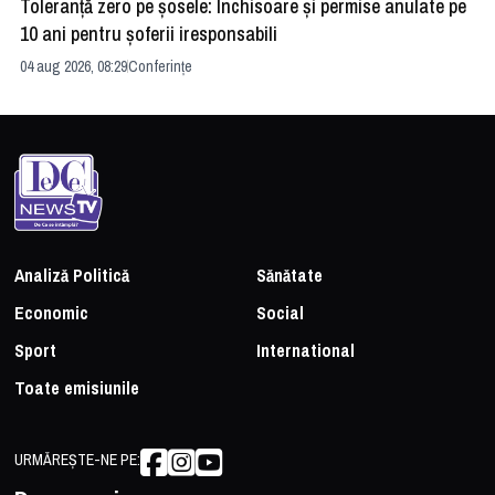
Toleranță zero pe șosele: Închisoare și permise anulate pe
HE
10 ani pentru șoferii iresponsabili
na
04 aug 2026, 08:29
Conferințe
24 
Analiză Politică
Sănătate
Economic
Social
Sport
International
Toate emisiunile
URMĂREȘTE-NE PE: