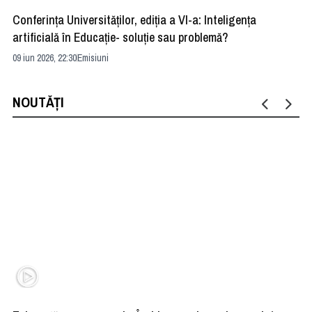
Conferința Universităților, ediția a VI-a: Inteligența
”R
artificială în Educație- soluție sau problemă?
ad
09 iun 2026, 22:30
Emisiuni
04 
NOUTĂȚI