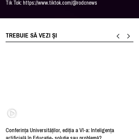
Tik Tok: https://www.tiktok.com/@rodcnews
TREBUIE SĂ VEZI ȘI
Conferința Universităților, ediția a VI-a: Inteligența
”R
artificială în Educație- soluție sau problemă?
ad