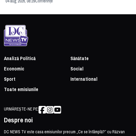
04 aug 2026, 08:29
Conferințe
24 
Analiză Politică
Sănătate
Economic
Social
Sport
International
Toate emisiunile
URMĂREȘTE-NE PE:
Despre noi
DC NEWS TV este casa emisiunilor precum „Ce se întâmplă?” cu Răzvan