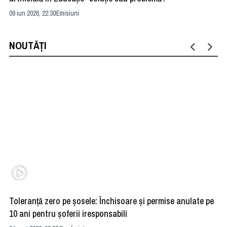
09 iun 2026, 22:30
Emisiuni
04 
NOUTĂȚI
Toleranță zero pe șosele: Închisoare și permise anulate pe
HE
10 ani pentru șoferii iresponsabili
na