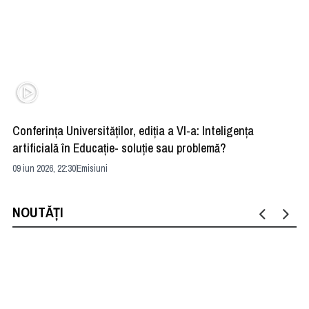
Conferința Universităților, ediția a VI-a: Inteligența
”R
artificială în Educație- soluție sau problemă?
ad
09 iun 2026, 22:30
Emisiuni
04 
NOUTĂȚI