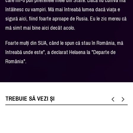
care mi-o pun prietenele mele din State. Dacă nu cumva mă
întâlnesc cu vampiri. Mă mai întreabă lumea dacă viaţa e
sigură aici, fiind foarte aproape de Rusia. Eu le zic mereu că
mă simt mai bine aici decât acolo.
Foarte mulţi din SUA, când le spun că stau în România, mă
întreabă unde este", a declarat Helaena la "Departe de
România".
TREBUIE SĂ VEZI ȘI