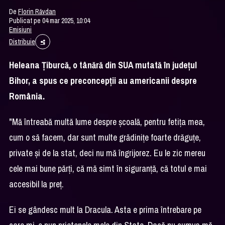
De
Florin Răvdan
Publicat pe 04 mar 2025, 10:04
Emisiuni
Distribuie
Heleana Ţiburcă, o tânără din SUA mutată în judeţul
Bihor, a spus ce preconcepţii au americanii despre
România.
"Mă întreabă multă lume despre şcoală, pentru fetiţa mea,
cum o să facem, dar sunt multe grădiniţe foarte drăguţe,
private şi de la stat, deci nu mă îngrijorez. Eu le zic mereu
cele mai bune părţi, că mă simt în siguranţă, că totul e mai
accesibil la preţ.
Ei se gândesc mult la Dracula. Asta e prima întrebare pe