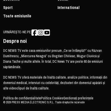
Sport
International
Toate emisiunile
URMĂREȘTE-NE PE:
Despre noi
DC NEWS TV este casa emisiunilor precum „Ce se întâmplă?” cu Răzvan
Dumitrescu, „Miercurea Neagră” cu Bogdan Chirieac, Mugur Ciuvică și
Diana Tache și multe altele. În total, DC News TV are peste 60 de emisiuni
săptămânale.
DC NEWS TV oferă materiale de înaltă calitate, analize politice, informații din
domeniul medical, interviuri cu celebrități, dezbateri din domeniul apărării și
alte videoclipuri de înaltă calitate.
Politica de confidențialitate
Politica Cookies
Gestionați preferințele
© 2026 PRESS MEDIA ELECTRONIC S.R.L. Toate drepturile rezervate