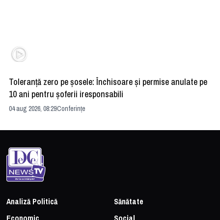
Toleranță zero pe șosele: Închisoare și permise anulate pe
HE
10 ani pentru șoferii iresponsabili
na
04 aug 2026, 08:29
Conferințe
24 
Analiză Politică
Sănătate
Economic
Social