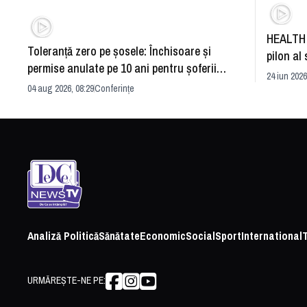
HEALTH 
Toleranță zero pe șosele: Închisoare și
pilon al 
permise anulate pe 10 ani pentru șoferii
dezvoltă
24 iun 2026
iresponsabili
04 aug 2026, 08:29
Conferințe
Analiză Politică
Sănătate
Economic
Social
Sport
International
URMĂREȘTE-NE PE: