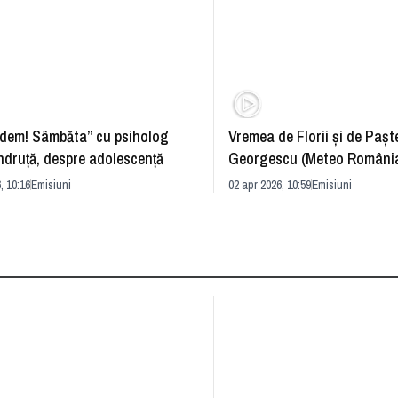
dem! Sâmbăta” cu psiholog
Vremea de Florii și de Paște
ndruță, despre adolescență
Georgescu (Meteo România
prognoza
, 10:16
Emisiuni
02 apr 2026, 10:59
Emisiuni