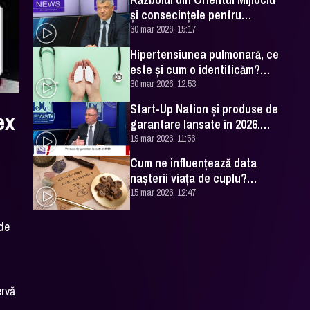
și consecințele pentru
România. Excelența Sa Ovidiu
30 mar 2026, 15:17
Dranga, interviu
Hipertensiunea pulmonară, ce
este și cum o identificăm?
Explicațiile unui medic
30 mar 2026, 12:53
specialist
Start-Up Nation și produse de
ex
garantare lansate în 2026.
Cătălin Leonte (FNGCIMM), la
19 mar 2026, 11:56
DC News
Cum ne influențează data
nașterii viața de cuplu?
Numerologul Romeo Popescu
15 mar 2026, 12:47
are explicațiile
 de
ervă