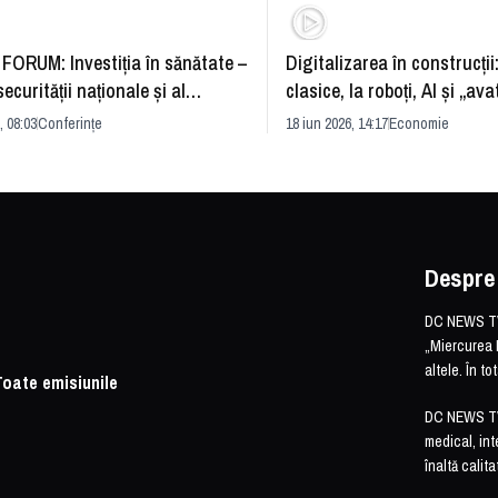
FORUM: Investiția în sănătate –
Digitalizarea în construcții
securității naționale și al
clasice, la roboți, AI și „ava
rii economice
România și redefinirea indu
, 08:03
Conferințe
18 iun 2026, 14:17
Economie
Despre
DC NEWS TV 
„Miercurea 
altele. În t
Toate emisiunile
DC NEWS TV o
medical, int
înaltă calita