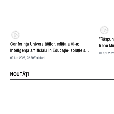
”Răspun
Conferința Universităților, ediția a VI-a:
Irene Mî
Inteligența artificială în Educație- soluție sau
04 apr 2026
problemă?
09 iun 2026, 22:30
Emisiuni
NOUTĂȚI