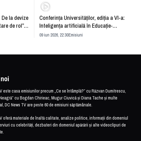
: De la devize
Conferința Universităților, ediția a VI-a:
Upgra
tare de rol”.
Inteligența artificială în Educație-
evităm
striei
soluție sau problemă?
09 iun 2026, 22:30
Emisiuni
26 mai 
 noi
este casa emisiunilor precum „Ce se întâmplă?” cu Răzvan Dumitrescu,
Neagră” cu Bogdan Chirieac, Mugur Ciuvică și Diana Tache și multe
otal, DC News TV are peste 60 de emisiuni săptămânale.
feră materiale de înaltă calitate, analize politice, informații din domeniul
erviuri cu celebrități, dezbateri din domeniul apărării și alte videoclipuri de
te.