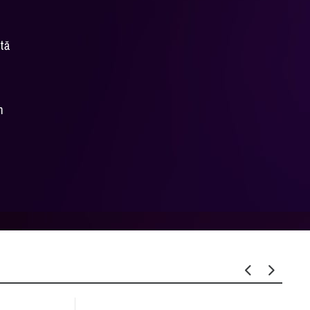
stă
m