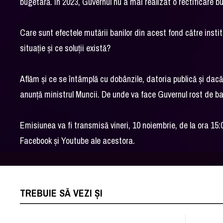
bugetară. În 2023, Guvernul nu a mai realizat o rectificare b
Care sunt efectele mutării banilor din acest fond către insti
situație și ce soluții există?
Aflăm și ce se întâmplă cu dobânzile, datoria publică și dac
anunță ministrul Muncii. De unde va face Guvernul rost de ba
Emisiunea va fi transmisă vineri, 10 noiembrie, de la ora 
Facebook şi Youtube ale acestora.
TREBUIE SĂ VEZI ȘI