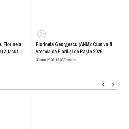
. Florinela
Florinela Georgescu (ANM): Cum va fi
Războ
) a făcut
vremea de Florii și de Paște 2026
pentr
30 mar 2026, 16:00
Emisiuni
Drang
30 mar 