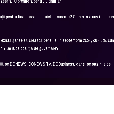
ugetară. O premieră pentru ultimii ani!
tuții pentru finanțarea cheltuielilor curente? Cum s-a ajuns în acea
ă există șanse să crească pensiile, în septembrie 2024, cu 40%, cu
ni? Se rupe coaliția de guvernare?
15:00, pe DCNEWS, DCNEWS TV, DCBusiness, dar şi pe paginile de