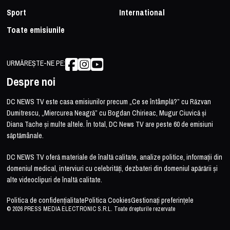
Sport
International
Toate emisiunile
URMĂREȘTE-NE PE:
Despre noi
DC NEWS TV este casa emisiunilor precum „Ce se întâmplă?” cu Răzvan
Dumitrescu, „Miercurea Neagră” cu Bogdan Chirieac, Mugur Ciuvică și
Diana Tache și multe altele. În total, DC News TV are peste 60 de emisiuni
săptămânale.
DC NEWS TV oferă materiale de înaltă calitate, analize politice, informații din
domeniul medical, interviuri cu celebrități, dezbateri din domeniul apărării și
alte videoclipuri de înaltă calitate.
Politica de confidențialitate
Politica Cookies
Gestionați preferințele
© 2026 PRESS MEDIA ELECTRONIC S.R.L. Toate drepturile rezervate