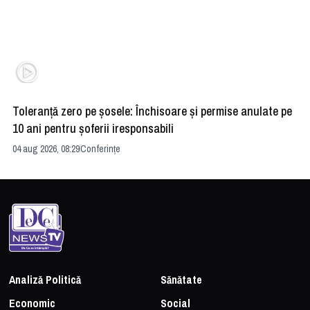
Toleranță zero pe șosele: Închisoare și permise anulate pe
HE
10 ani pentru șoferii iresponsabili
na
04 aug 2026, 08:29
Conferințe
24 
Analiză Politică
Sănătate
Economic
Social