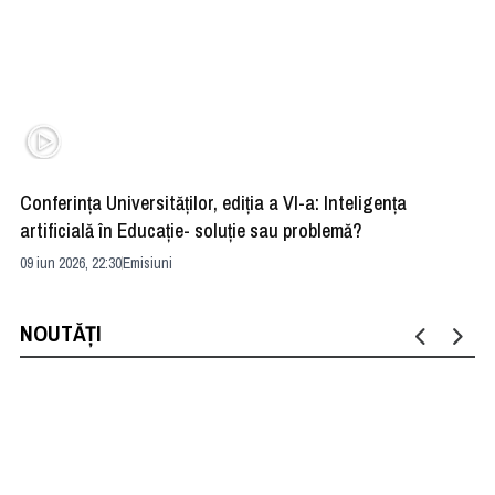
Conferința Universităților, ediția a VI-a: Inteligența
”R
artificială în Educație- soluție sau problemă?
ad
09 iun 2026, 22:30
Emisiuni
04 
NOUTĂȚI