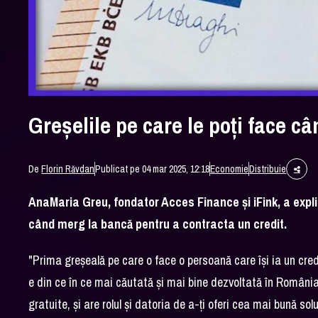
Greşelile pe care le poţi face câ
De
Florin Răvdan
Publicat pe 04 mar 2025, 12:18
Economie
Distribuie
AnaMaria Greu, fondator Acces Finance şi iFink, a expli
când merg la bancă pentru a contracta un credit.
"Prima greşeală pe care o face o persoană care îşi ia un cre
e din ce în ce mai căutată şi mai bine dezvoltată în România.
gratuite, şi are rolul şi datoria de a-ţi oferi cea mai bună so