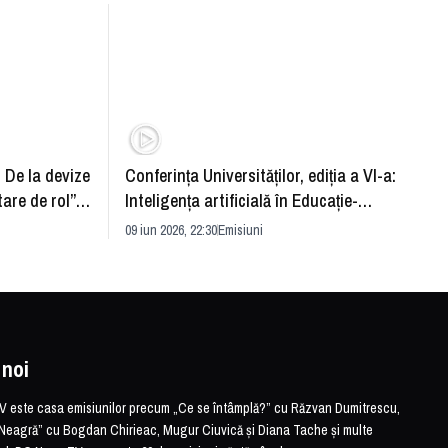
: De la devize
Conferința Universităților, ediția a VI-a:
Upgra
tare de rol”.
Inteligența artificială în Educație-
evităm
striei
soluție sau problemă?
09 iun 2026, 22:30
Emisiuni
26 mai 
 noi
este casa emisiunilor precum „Ce se întâmplă?” cu Răzvan Dumitrescu,
Neagră” cu Bogdan Chirieac, Mugur Ciuvică și Diana Tache și multe