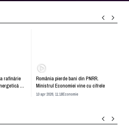
a rafinărie
România pierde bani din PNRR.
Criză
energetică de
Ministrul Economiei vine cu cifrele
Român
10 apr 2026, 11:18
Economie
NEW
09 apr 