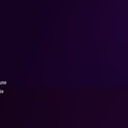
iune
ie