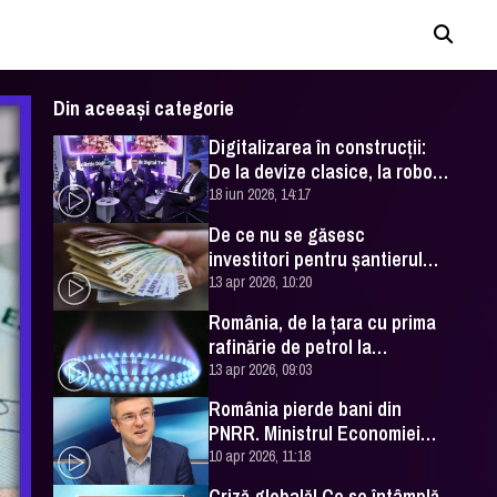
Din aceeași categorie
Digitalizarea în construcții:
De la devize clasice, la roboți,
AI și „avatare de rol”.
18 iun 2026, 14:17
România și redefinirea
De ce nu se găsesc
industriei
investitori pentru şantierul
naval Mangalia
13 apr 2026, 10:20
România, de la ţara cu prima
rafinărie de petrol la
insecuritatea energetică de
13 apr 2026, 09:03
azi
România pierde bani din
PNRR. Ministrul Economiei
vine cu cifrele
10 apr 2026, 11:18
Criză globală! Ce se întâmplă