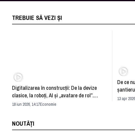
TREBUIE SĂ VEZI ȘI
De ce nu
Digitalizarea în construcții: De la devize
şantieru
clasice, la roboți, AI și „avatare de rol”.
13 apr 2026
România și redefinirea industriei
18 iun 2026, 14:17
Economie
NOUTĂȚI