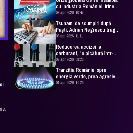
cu industria României. Irineu
Darău, explicații la DC NEWS
09 apr 2026, 10:47
Tsunami de scumpiri după
Paşti. Adrian Negrescu trage
semnalul de alarmă
08 apr 2026, 11:11
Reducerea accizei la
carburant, "o picătură într-o
mare de probleme"
07 apr 2026, 09:26
Tranziţia României spre
energia verde, prea agresivă.
"Pariul câştigător este gazul"
01 apr 2026, 14:26
ci
rie,