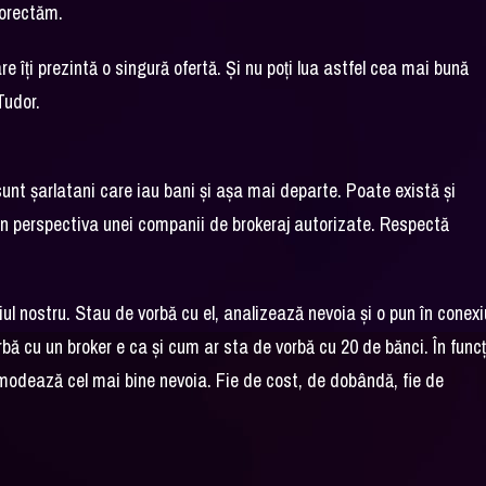
corectăm.
e îţi prezintă o singură ofertă. Şi nu poţi lua astfel cea mai bună
Tudor.
sunt şarlatani care iau bani şi aşa mai departe. Poate există şi
din perspectiva unei companii de brokeraj autorizate. Respectă
ediul nostru. Stau de vorbă cu el, analizează nevoia şi o pun în conex
rbă cu un broker e ca şi cum ar sta de vorbă cu 20 de bănci. În funcţ
omodează cel mai bine nevoia. Fie de cost, de dobândă, fie de