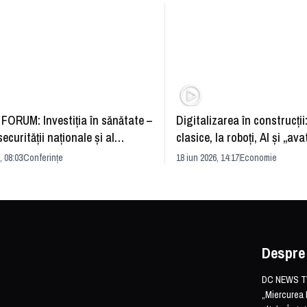
FORUM: Investiția în sănătate –
Digitalizarea în construcții
securității naționale și al
clasice, la roboți, AI și „ava
rii economice
România și redefinirea indu
, 08:03
Conferințe
18 iun 2026, 14:17
Economie
Despre
DC NEWS TV 
„Miercurea 