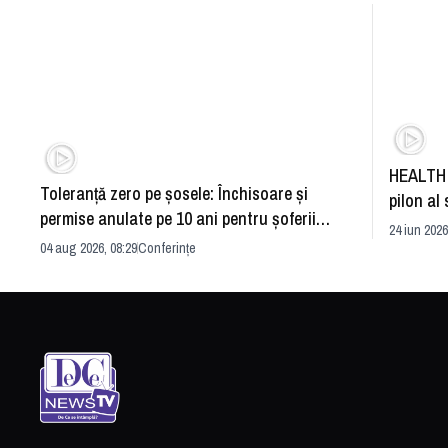
HEALTH 
Toleranță zero pe șosele: Închisoare și
pilon al 
permise anulate pe 10 ani pentru șoferii
dezvoltă
24 iun 2026
iresponsabili
04 aug 2026, 08:29
Conferințe