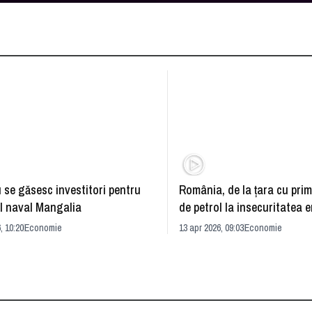
 se găsesc investitori pentru
România, de la ţara cu prim
l naval Mangalia
de petrol la insecuritatea 
azi
, 10:20
Economie
13 apr 2026, 09:03
Economie