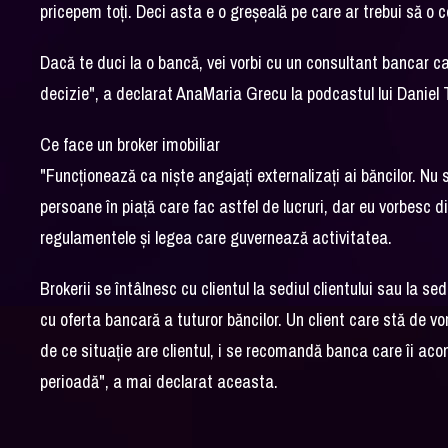
pricepem toţi. Deci asta e o greşeală pe care ar trebui să o 
Dacă te duci la o bancă, vei vorbi cu un consultant bancar car
decizie", a declarat AnaMaria Grecu la podcastul lui Daniel 
Ce face un broker imobiliar
"Funcţionează ca nişte angajaţi externalizaţi ai băncilor. Nu 
persoane în piaţă care fac astfel de lucruri, dar eu vorbesc 
regulamentele şi legea care guvernează activitatea.
Brokerii se întâlnesc cu clientul la sediul clientului sau la s
cu oferta bancară a tuturor băncilor. Un client care stă de vo
de ce situaţie are clientul, i se recomandă banca care îi ac
perioadă", a mai declarat aceasta.