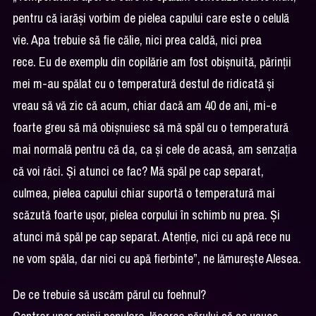
pentru că iarăși vorbim de pielea capului care este o celulă
vie. Apa trebuie să fie călie, nici prea caldă, nici prea
rece. Eu de exemplu din copilărie am fost obișnuită, părinții
mei m-au spălat cu o temperatură destul de ridicată și
vreau să vă zic că acum, chiar dacă am 40 de ani, mi-e
foarte greu să mă obișnuiesc să mă spăl cu o temperatură
mai normală pentru că da, ca și cele de acasă, am senzația
că voi răci. Și atunci ce fac? Mă spăl pe cap separat,
culmea, pielea capului chiar suportă o temperatură mai
scăzută foarte ușor, pielea corpului în schimb nu prea. Și
atunci mă spăl pe cap separat. Atenție, nici cu apă rece nu
ne vom spăla, dar nici cu apă fierbinte”, ne lămurește Alesea.
De ce trebuie să uscăm părul cu foehnul?