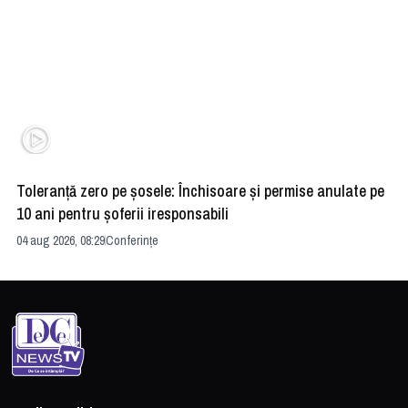
Toleranță zero pe șosele: Închisoare și permise anulate pe
HE
10 ani pentru șoferii iresponsabili
na
04 aug 2026, 08:29
Conferințe
24 