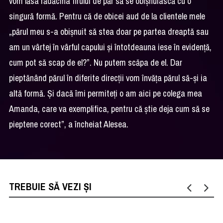
vom lăsa rădăcina firului de păr să se obișnuiască cu o
singură formă. Pentru că de obicei aud de la clientele mele
„părul meu s-a obișnuit să stea doar pe partea dreaptă sau
am un vârtej în vârful capului și întotdeauna iese în evidență,
cum pot să scap de el?”. Nu putem scăpa de el. Dar
pieptănând părul în diferite direcții vom învăța părul să-și ia
altă formă. Și dacă îmi permiteți o am aici pe colega mea
Amanda, care va exemplifica, pentru că știe deja cum să se
pieptene corect”, a încheiat Alesea.
TREBUIE SĂ VEZI ȘI