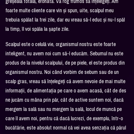
greșeală totală, eronată. Vă rog frumos să înțelegeți. Am
foarte multe cliente care vin și spun, uite, scalpul meu
trebuia spălat la trei zile, dar eu vreau să-l educ și nu-l spăl
la timp, îl voi spăla la șapte zile.
Scalpul este o celulă vie, organismul nostru este foarte
inteligent, nu avem noi cum să-l educăm. Sebumul nu este
produs de la nivelul scalpului, de pe piele, el este produs din
organismul nostru. Noi când vorbim de sebum sau de un
scalp gras, vreau să înțelegeți că avem nevoie de mai multe
informații, de alimentația pe care o avem acasă, cât de des
ne jucăm cu mâna prin păr, cât de active suntem noi, dacă
mergem la sală sau nu mergem la sală, locul de muncă pe
care îl avem noi, pentru că dacă lucrezi, de exemplu, într-o
bucătărie, este absolut normal că vei avea senzația că părul