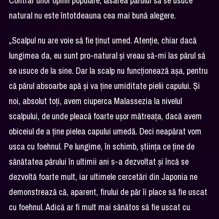
Contrar unor opinii populare, lăsarea părului să se usuce
natural nu este întotdeauna cea mai bună alegere.
„Scalpul nu are voie să fie ținut umed. Atenție, chiar dacă
lungimea da, eu sunt pro-natural și vreau să-mi las părul să
se usuce de la sine. Dar la scalp nu funcționează așa, pentru
că părul absoarbe apă și va ține umiditate pielii capului. Și
noi, absolut toți, avem ciuperca Malassezia la nivelul
scalpului, de unde pleacă foarte ușor mătreața, dacă avem
obiceiul de a ține pielea capului umedă. Deci neapărat vom
usca cu foehnul. Pe lungime, în schimb, știința ce ține de
sănătatea părului în ultimii ani s-a dezvoltat și încă se
dezvoltă foarte mult, iar ultimele cercetări din Japonia ne
demonstrează că, aparent, firului de păr îi place să fie uscat
cu foehnul. Adică ar fi mult mai sănătos să fie uscat cu