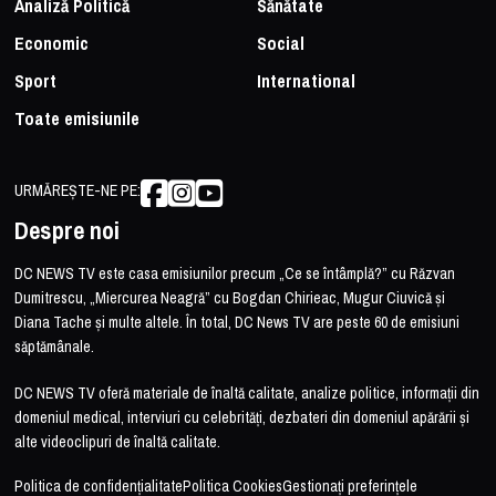
Analiză Politică
Sănătate
Economic
Social
Sport
International
Toate emisiunile
URMĂREȘTE-NE PE:
Despre noi
DC NEWS TV este casa emisiunilor precum „Ce se întâmplă?” cu Răzvan
Dumitrescu, „Miercurea Neagră” cu Bogdan Chirieac, Mugur Ciuvică și
Diana Tache și multe altele. În total, DC News TV are peste 60 de emisiuni
săptămânale.
DC NEWS TV oferă materiale de înaltă calitate, analize politice, informații din
domeniul medical, interviuri cu celebrități, dezbateri din domeniul apărării și
alte videoclipuri de înaltă calitate.
Politica de confidențialitate
Politica Cookies
Gestionați preferințele