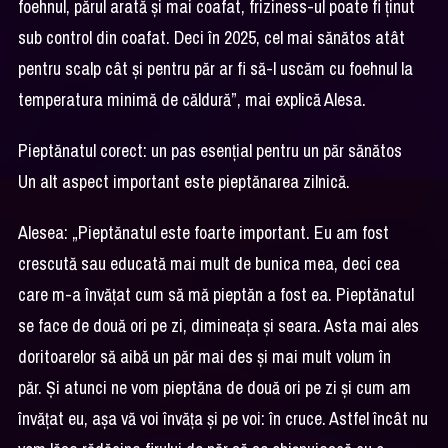
foehnul, părul arată și mai coafat, friziness-ul poate fi ținut
sub control din coafat. Deci în 2025, cel mai sănătos atât
pentru scalp cât și pentru păr ar fi să-l uscăm cu foehnul la
temperatura minimă de căldură”, mai explică Alesa.
Pieptănatul corect: un pas esențial pentru un păr sănătos
Un alt aspect important este pieptănarea zilnică.
Alesea: „Pieptănatul este foarte important. Eu am fost
crescută sau educată mai mult de bunica mea, deci cea
care m-a învățat cum să mă pieptăn a fost ea. Pieptănatul
se face de două ori pe zi, dimineața și seara. Asta mai ales
doritoarelor să aibă un păr mai des și mai mult volum în
păr. Și atunci ne vom pieptăna de două ori pe zi și cum am
învățat eu, așa vă voi învăța și pe voi: în cruce. Astfel încât nu