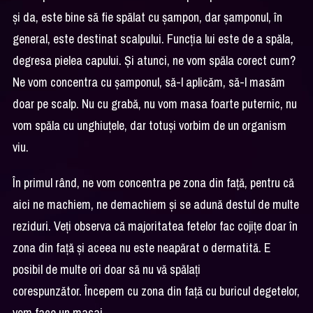
și da, este bine să fie spălat cu șampon, dar șamponul, în
general, este destinat scalpului. Funcția lui este de a spăla,
degresa pielea capului. Și atunci, ne vom spăla corect cum?
Ne vom concentra cu șamponul, să-l aplicăm, să-l masăm
doar pe scalp. Nu cu grabă, nu vom masa foarte puternic, nu
vom spăla cu unghiuțele, dar totuși vorbim de un organism
viu.
În primul rând, ne vom concentra pe zona din față, pentru că
aici ne machiem, ne demachiem și se adună destul de multe
reziduri. Veți observa că majoritatea fetelor fac cojițe doar în
zona din față și aceea nu este neapărat o dermatită. E
posibil de multe ori doar să nu vă spălați
corespunzător. Începem cu zona din față cu buricul degetelor,
vom face un masaj.