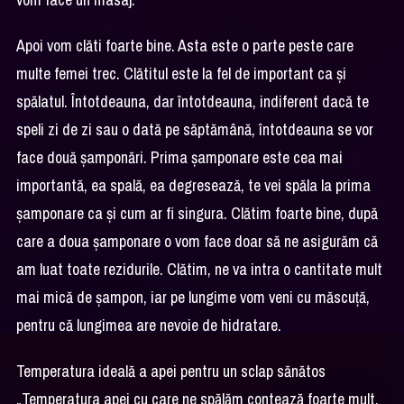
Apoi vom clăti foarte bine. Asta este o parte peste care
multe femei trec. Clătitul este la fel de important ca și
spălatul. Întotdeauna, dar întotdeauna, indiferent dacă te
speli zi de zi sau o dată pe săptămână, întotdeauna se vor
face două șamponări. Prima șamponare este cea mai
importantă, ea spală, ea degresează, te vei spăla la prima
șamponare ca și cum ar fi singura. Clătim foarte bine, după
care a doua șamponare o vom face doar să ne asigurăm că
am luat toate rezidurile. Clătim, ne va intra o cantitate mult
mai mică de șampon, iar pe lungime vom veni cu măscuță,
pentru că lungimea are nevoie de hidratare.
Temperatura ideală a apei pentru un sclap sănătos
„Temperatura apei cu care ne spălăm contează foarte mult,