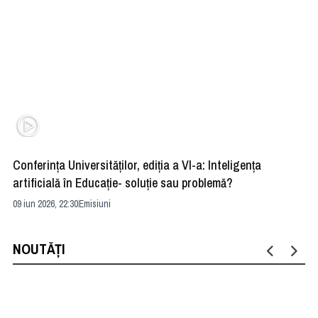
Conferința Universităților, ediția a VI-a: Inteligența
”R
artificială în Educație- soluție sau problemă?
ad
09 iun 2026, 22:30
Emisiuni
04 
NOUTĂȚI