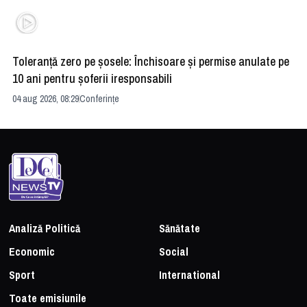
Toleranță zero pe șosele: Închisoare și permise anulate pe
HE
10 ani pentru șoferii iresponsabili
na
04 aug 2026, 08:29
Conferințe
24 
Analiză Politică
Sănătate
Economic
Social
Sport
International
Toate emisiunile