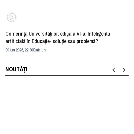
Conferința Universităților, ediția a VI-a: Inteligența
”R
artificială în Educație- soluție sau problemă?
ad
09 iun 2026, 22:30
Emisiuni
04 
NOUTĂȚI