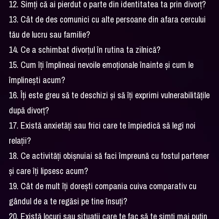
12. Simți că ai pierdut o parte din identitatea ta prin divorț?
13. Cât de des comunici cu alte persoane din afara cercului
tău de lucru sau familie?
14. Ce a schimbat divorțul în rutina ta zilnică?
15. Cum îți împlineai nevoile emoționale înainte și cum le
împlinești acum?
16. Îți este greu să te deschizi și să îți exprimi vulnerabilitățile
după divorț?
17. Există anxietăți sau frici care te împiedică să legi noi
relații?
18. Ce activități obișnuiai să faci împreună cu fostul partener
și care îți lipsesc acum?
19. Cât de mult îți dorești compania cuiva comparativ cu
gândul de a te regăsi pe tine însuți?
20. Există locuri sau situații care te fac să te simți mai puțin