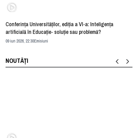
Conferința Universităților, ediția a VI-a: Inteligența
”R
artificială în Educație- soluție sau problemă?
ad
09 iun 2026, 22:30
Emisiuni
04 
NOUTĂȚI