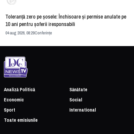
Toleranță zero pe șosele: Închisoare și permise anulate pe
HE
10 ani pentru șoferii iresponsabili
na
04 aug 2026, 08:29
Conferințe
24 
Analiză Politică
Sănătate
Economic
Social
Sport
International
Toate emisiunile