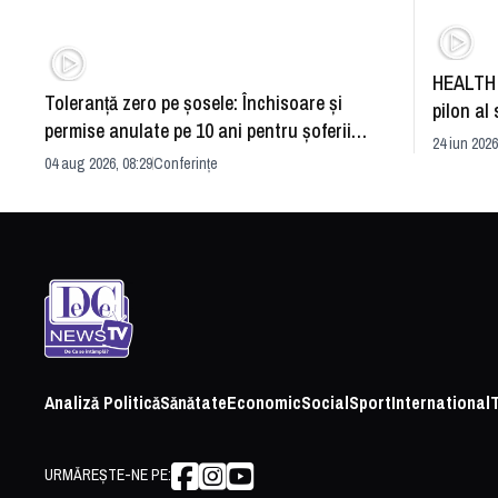
HEALTH 
Toleranță zero pe șosele: Închisoare și
pilon al 
permise anulate pe 10 ani pentru șoferii
dezvoltă
24 iun 2026
iresponsabili
04 aug 2026, 08:29
Conferințe
Analiză Politică
Sănătate
Economic
Social
Sport
International
URMĂREȘTE-NE PE: