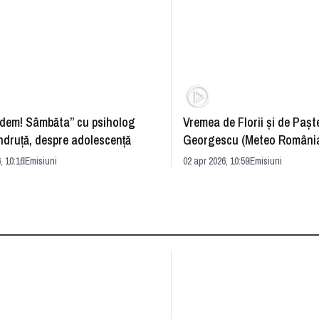
dem! Sâmbăta” cu psiholog
Vremea de Florii și de Paște
ndruță, despre adolescență
Georgescu (Meteo România
prognoza
, 10:16
Emisiuni
02 apr 2026, 10:59
Emisiuni