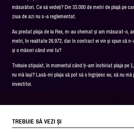
măsurători. Ce să vedeți? Din 33.000 de metri de plajă pe car
ziua de azi nu s-a reglementat.
Au predat plaja de la Rex, m-au chemat și am măsurat-o, am 
metri, în realitate 26.972, dar în contract ei vin și spun că n-a
și o măsori când vrei tu?
Trebuie stipulat, în momentul când ți-am închiriat plaja pe 1
nu mă lași? Lasă-mi plaja să pot să o îngrijesc eu, să nu mă 
investitor.
TREBUIE SĂ VEZI ȘI