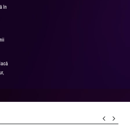
ă în
nii
 dacă
ur,