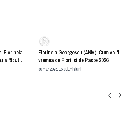
. Florinela
Florinela Georgescu (ANM): Cum va fi
Războ
) a făcut
vremea de Florii și de Paște 2026
pentr
30 mar 2026, 16:00
Emisiuni
Drang
30 mar 