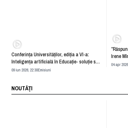
”Răspun
Conferința Universităților, ediția a VI-a:
Irene Mî
Inteligența artificială în Educație- soluție sau
04 apr 2026
problemă?
09 iun 2026, 22:30
Emisiuni
NOUTĂȚI