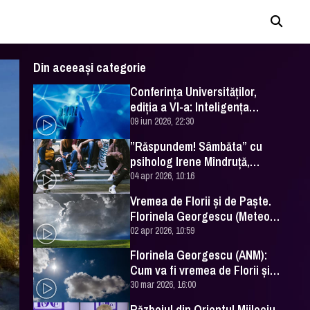
Din aceeași categorie
Conferința Universităților,
ediția a VI-a: Inteligența
artificială în Educație- soluție
09 iun 2026, 22:30
sau problemă?
”Răspundem! Sâmbăta” cu
psiholog Irene Mîndruță,
despre adolescență
04 apr 2026, 10:16
Vremea de Florii și de Paște.
Florinela Georgescu (Meteo
România) a făcut prognoza
02 apr 2026, 10:59
Florinela Georgescu (ANM):
Cum va fi vremea de Florii și
de Paște 2026
30 mar 2026, 16:00
Războiul din Orientul Mijlociu