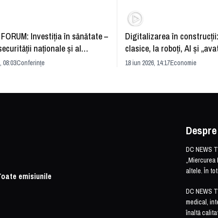
FORUM: Investiția în sănătate –
Digitalizarea în construcții
securității naționale și al
clasice, la roboți, AI și „ava
rii economice
România și redefinirea indu
, 08:03
Conferințe
18 iun 2026, 14:17
Economie
Despre
DC NEWS TV 
„Miercurea 
altele. În t
Toate emisiunile
DC NEWS TV o
medical, int
înaltă calita