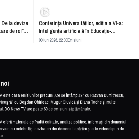
: De la devize
Conferința Universităților, ediția a VI-a:
Upgra
tare de rol”.
Inteligența artificială în Educație-
evităm
striei
soluție sau problemă?
09 iun 2026, 22:30
Emisiuni
26 mai 
 noi
este casa emisiunilor precum „Ce se întâmplă?” cu Răzvan Dumitrescu,
Neagră” cu Bogdan Chirieac, Mugur Ciuvică și Diana Tache și multe
otal, DC News TV are peste 60 de emisiuni săptămânale.
feră materiale de înaltă calitate, analize politice, informații din domeniul
erviuri cu celebrități, dezbateri din domeniul apărării și alte videoclipuri de
te.