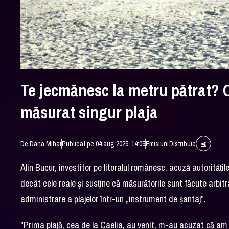
Te jecmănesc la metru pătrat? C
măsurat singur plaja
De
Dana Mihai
Publicat pe 04 aug 2025, 14:05
Emisiuni
Distribuie
Alin Bucur, investitor pe litoralul românesc, acuză autoritățil
decât cele reale și susține că măsurătorile sunt făcute arbitr
administrare a plajelor într-un „instrument de șantaj”.
"Prima plajă, cea de la Caelia, au venit, m-au acuzat că am