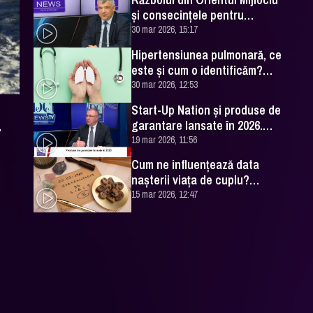
și consecințele pentru
România. Excelența Sa Ovidiu
30 mar 2026, 15:17
Dranga, interviu
Hipertensiunea pulmonară, ce
este și cum o identificăm?
Explicațiile unui medic
30 mar 2026, 12:53
specialist
Start-Up Nation și produse de
a
garantare lansate în 2026.
Cătălin Leonte (FNGCIMM), la
19 mar 2026, 11:56
DC News
Cum ne influențează data
nașterii viața de cuplu?
Numerologul Romeo Popescu
15 mar 2026, 12:47
are explicațiile