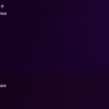
 și
tinua
.
oane