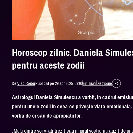
Horoscop zilnic. Daniela Simule
pentru aceste zodii
De
Vlad Roibu
Publicat pe 29 apr 2025, 09:06
Emisiuni
Distribuie
Astrologul Daniela Simulescu a vorbit, în cadrul emisi
pentru unele zodii în ceea ce privește viața emoțională.
vorba de ei sau de apropiații lor.
„Mulți dintre voi v-ați trezit sau în jurul vostru ați auzit de u