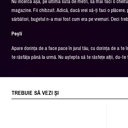
Nu încerca așa, pe ultima sută de metri, să mai faci o cheltu
magazine. Fii chibzuit. Adică, dacă vrei să-ți faci o plăcere,
sărbători, bugetul n-a mai fost cum era pe vremuri. Deci treb
Pești
Apare dorința de a face pace în jurul tău, cu dorința de a te
te răsfăța până la urmă. Nu aștepta să te răsfețe alții, du-te 
TREBUIE SĂ VEZI ȘI