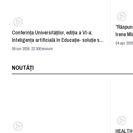
”Răspun
Conferința Universităților, ediția a VI-a:
Irene Mî
Inteligența artificială în Educație- soluție sau
04 apr 2026
problemă?
09 iun 2026, 22:30
Emisiuni
NOUTĂȚI
HEALTH 