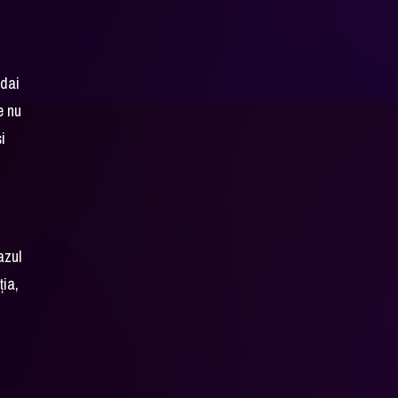
 dai
e nu
i
azul
ția,