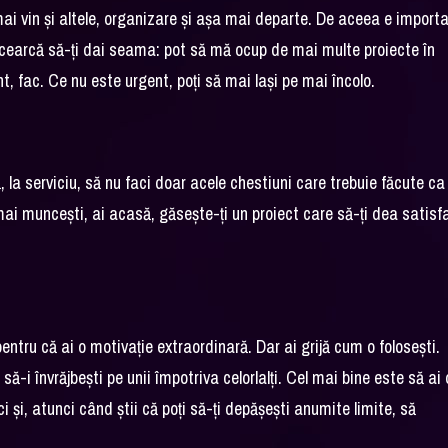
mai vin și altele, organizare și așa mai departe. De aceea e import
. Încearcă să-ți dai seama: pot să mă ocup de mai multe proiecte în
, fac. Ce nu este urgent, poți să mai lași pe mai încolo.
că, la serviciu, să nu faci doar acele chestiuni care trebuie făcute ca
 mai muncești, ai acasă, găsește-ți un proiect care să-ți dea satisf
entru că ai o motivație extraordinară. Dar ai grijă cum o folosești.
să-i învrăjbești pe unii împotriva celorlalți. Cel mai bine este să ai 
i și, atunci când știi că poți să-ți depășești anumite limite, să