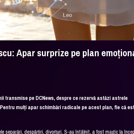
scu: Apar surprize pe plan emoțion
unii transmise pe DCNews, despre ce rezervă astăzi astrele
 Pentru mulți apar schimbări radicale pe acest plan, fie că es
nele separări, despărțiri, divorțuri. S-au întâlnit, a fost magic la înce