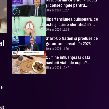
și consecințele pentru
România. Excelența Sa Ovidiu
30 mar 2026, 15:17
Dranga, interviu
Hipertensiunea pulmonară, ce
este și cum o identificăm?
Explicațiile unui medic
30 mar 2026, 12:53
specialist
Start-Up Nation și produse de
al
garantare lansate în 2026.
Cătălin Leonte (FNGCIMM), la
19 mar 2026, 11:56
DC News
Cum ne influențează data
nașterii viața de cuplu?
Numerologul Romeo Popescu
15 mar 2026, 12:47
are explicațiile
te
put