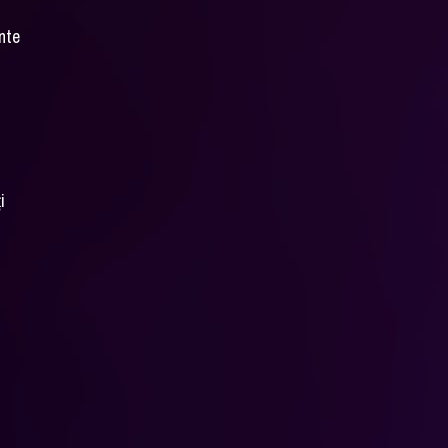
ente
i
i