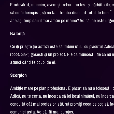
E adevărat, muncim, avem și treburi, au fost și sărbătorile, 
să nu fii heirupist, să nu faci treaba disociat total de tine
același timp sau îl mai amân pe mâine? Adică, ce este urgent
Balanță
Ce îți priește ție astăzi este să îmbini utilul cu plăcutul. Adi
robot. Să-ți găsești și un proiect. Fie că muncești, fie că nu
atunci când te ocupi de el.
Scorpion
Ambiție mare pe plan profesional. E păcat să nu o folosești, p
Adică, nu te certa, nu încerca să iei locul nimănui, nu încerca 
conduită cât mai profesionistă, să promiți ceea ce poți să fac
comunici asta. Adică, fii mai curajos.