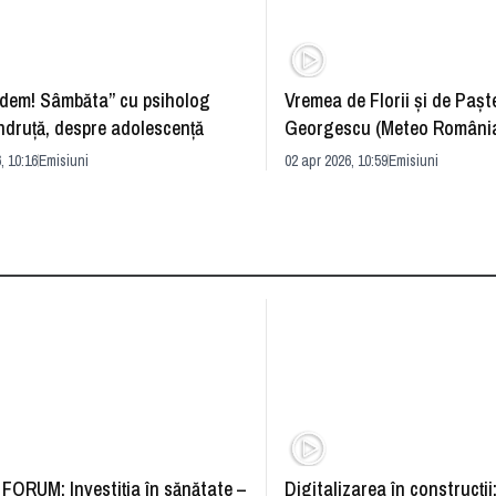
dem! Sâmbăta” cu psiholog
Vremea de Florii și de Paște
ndruță, despre adolescență
Georgescu (Meteo România
prognoza
, 10:16
Emisiuni
02 apr 2026, 10:59
Emisiuni
FORUM: Investiția în sănătate –
Digitalizarea în construcții