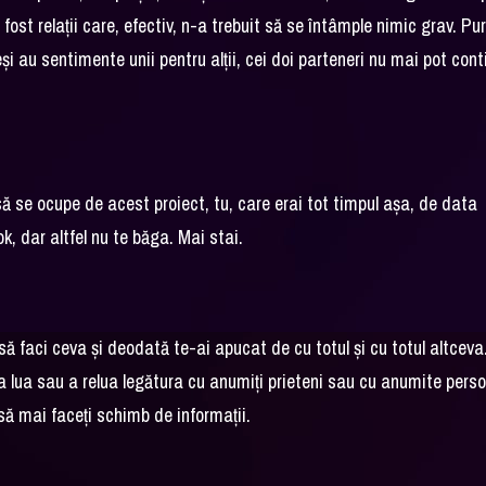
fost relații care, efectiv, n-a trebuit să se întâmple nimic grav. Pur
i au sentimente unii pentru alții, cei doi parteneri nu mai pot con
ă se ocupe de acest proiect, tu, care erai tot timpul așa, de data
k, dar altfel nu te băga. Mai stai.
să faci ceva și deodată te-ai apucat de cu totul și cu totul altceva
lua sau a relua legătura cu anumiți prieteni sau cu anumite pers
 să mai faceți schimb de informații.