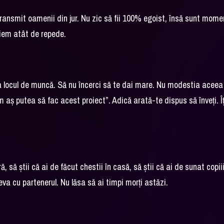
i transmit oamenii din jur. Nu zic să fii 100% egoist, însă sunt mom
ciem atât de repede.
i la locul de muncă. Să nu încerci să te dai mare. Nu modestia aceea
 aș putea să fac acest proiect”. Adică arată-te dispus să înveți. Îț
ă, să știi că ai de făcut chestii în casă, să știi că ai de sunat copii
ceva cu partenerul. Nu lăsa să ai timpi morți astăzi.