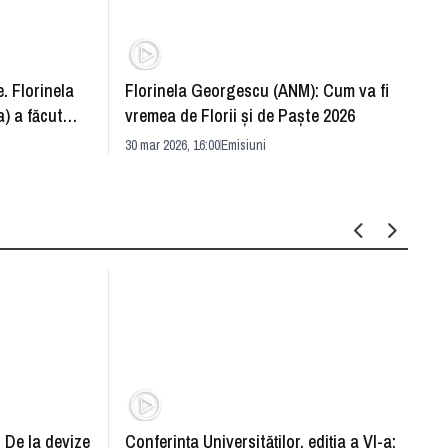
. Florinela
Florinela Georgescu (ANM): Cum va fi
Războ
) a făcut
vremea de Florii și de Paște 2026
pentr
30 mar 2026, 16:00
Emisiuni
Drang
30 mar 
: De la devize
Conferința Universităților, ediția a VI-a: