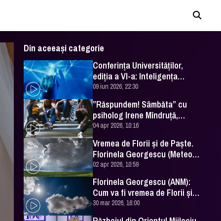
Din aceeași categorie
Conferința Universităților,
ediția a VI-a: Inteligența
artificială în Educație- soluție
09 iun 2026, 22:30
sau problemă?
”Răspundem! Sâmbăta” cu
psiholog Irene Mîndruță,
despre adolescență
04 apr 2026, 10:16
Vremea de Florii și de Paște.
Florinela Georgescu (Meteo
România) a făcut prognoza
02 apr 2026, 10:59
Florinela Georgescu (ANM):
Cum va fi vremea de Florii și
de Paște 2026
30 mar 2026, 16:00
Războiul din Orientul Mijlociu