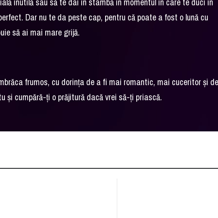
ială inutilă sau să te dai în stambă în momentul în care te duci în
 perfect. Dar nu te da peste cap, pentru că poate a fost o lună cu
uie să ai mai mare grijă.
 îmbrăca frumos, cu dorința de a fi mai romantic, mai cuceritor și d
tu și cumpără-ți o prăjitură dacă vrei să-ți priască.