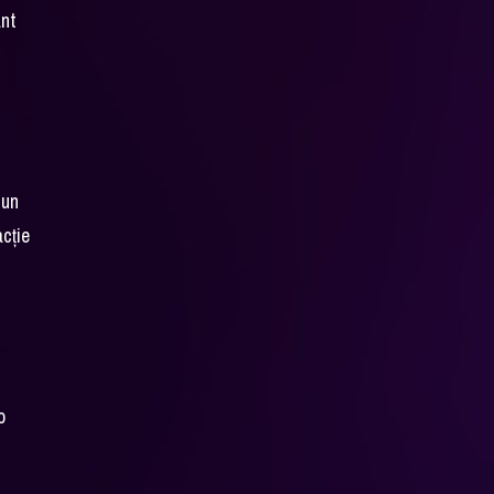
ant
 un
acție
o