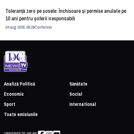
Toleranță zero pe șosele: Închisoare și permise anulate pe
HE
10 ani pentru șoferii iresponsabili
na
04 aug 2026, 08:29
Conferințe
24 
Analiză Politică
Sănătate
Economic
Social
Sport
International
Toate emisiunile
URMĂREȘTE-NE PE: