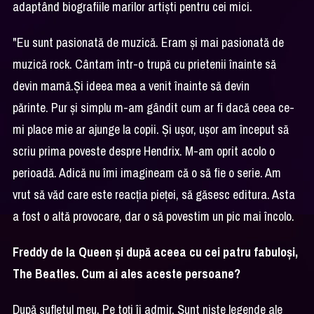
adaptând biografiile marilor artiști pentru cei mici.
"Eu sunt pasionată de muzică. Eram și mai pasionată de
muzică rock. Cântam într-o trupă cu prietenii înainte să
devin mamă.Și ideea mea a venit înainte să devin
părinte. Pur și simplu m-am gândit cum ar fi dacă ceea ce-
mi place mie ar ajunge la copii. Și ușor, ușor am început să
scriu prima poveste despre Hendrix. M-am oprit acolo o
perioadă. Adică nu îmi imagineam că o să fie o serie. Am
vrut să văd care este reacția pieței, să găsesc editura. Asta
a fost o altă provocare, dar o să povestim un pic mai încolo.
Freddy de la Queen și după aceea cu cei patru fabuloși,
The Beatles. Cum ai ales aceste persoane?
După sufletul meu. Pe toți îi admir. Sunt niște legende ale