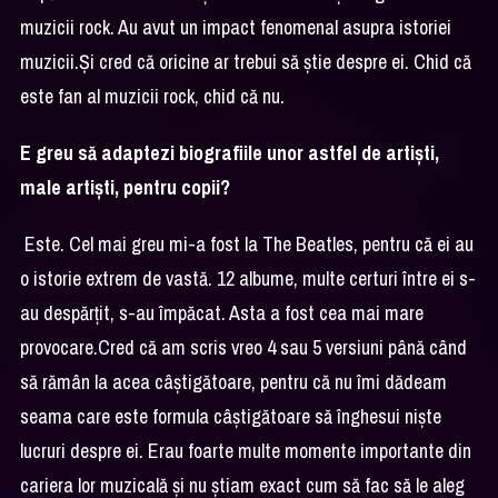
muzicii rock. Au avut un impact fenomenal asupra istoriei
muzicii.Și cred că oricine ar trebui să știe despre ei. Chid că
este fan al muzicii rock, chid că nu.
E greu să adaptezi biografiile unor astfel de artiști,
male artiști, pentru copii?
Este. Cel mai greu mi-a fost la The Beatles, pentru că ei au
o istorie extrem de vastă. 12 albume, multe certuri între ei s-
au despărțit, s-au împăcat. Asta a fost cea mai mare
provocare.Cred că am scris vreo 4 sau 5 versiuni până când
să rămân la acea câștigătoare, pentru că nu îmi dădeam
seama care este formula câștigătoare să înghesui niște
lucruri despre ei. Erau foarte multe momente importante din
cariera lor muzicală și nu știam exact cum să fac să le aleg