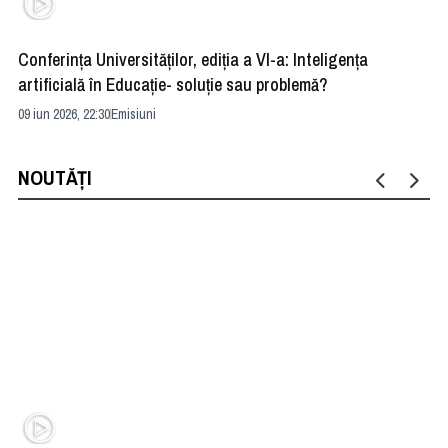
Conferința Universităților, ediția a VI-a: Inteligența
”R
artificială în Educație- soluție sau problemă?
ad
09 iun 2026, 22:30
Emisiuni
04 
NOUTĂȚI