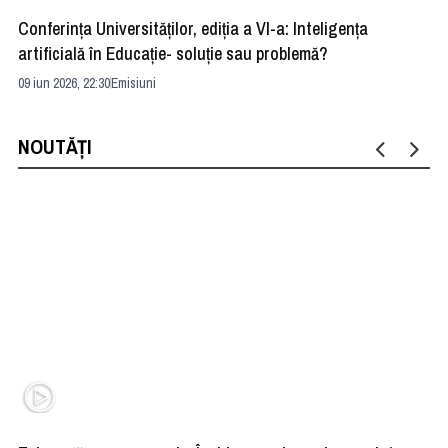
Conferința Universităților, ediția a VI-a: Inteligența
”R
artificială în Educație- soluție sau problemă?
ad
09 iun 2026, 22:30
Emisiuni
04 
NOUTĂȚI