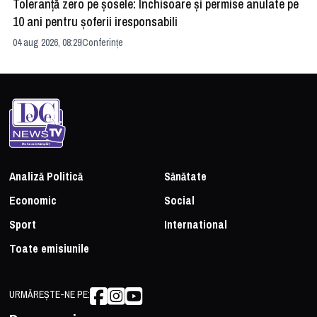
Toleranță zero pe șosele: Închisoare și permise anulate pe
HE
10 ani pentru șoferii iresponsabili
na
04 aug 2026, 08:29
Conferințe
24 
Analiză Politică
Sănătate
Economic
Social
Sport
International
Toate emisiunile
URMĂREȘTE-NE PE: