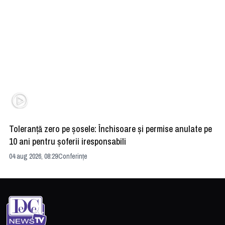
Toleranță zero pe șosele: Închisoare și permise anulate pe
HE
10 ani pentru șoferii iresponsabili
na
04 aug 2026, 08:29
Conferințe
24 