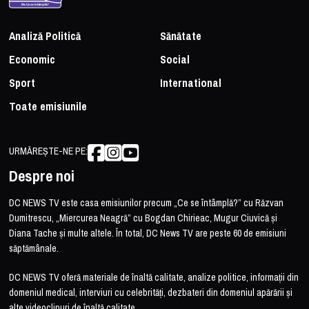
Analiză Politică
Sănătate
Economic
Social
Sport
International
Toate emisiunile
URMĂREȘTE-NE PE:
Despre noi
DC NEWS TV este casa emisiunilor precum „Ce se întâmplă?” cu Răzvan
Dumitrescu, „Miercurea Neagră” cu Bogdan Chirieac, Mugur Ciuvică și
Diana Tache și multe altele. În total, DC News TV are peste 60 de emisiuni
săptămânale.
DC NEWS TV oferă materiale de înaltă calitate, analize politice, informații din
domeniul medical, interviuri cu celebrități, dezbateri din domeniul apărării și
alte videoclipuri de înaltă calitate.