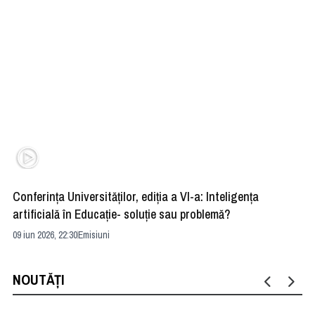
Conferința Universităților, ediția a VI-a: Inteligența
”R
artificială în Educație- soluție sau problemă?
ad
09 iun 2026, 22:30
Emisiuni
04 
NOUTĂȚI