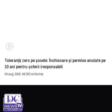
Toleranță zero pe șosele: Închisoare și permise anulate pe
HE
10 ani pentru șoferii iresponsabili
na
04 aug 2026, 08:29
Conferințe
24 