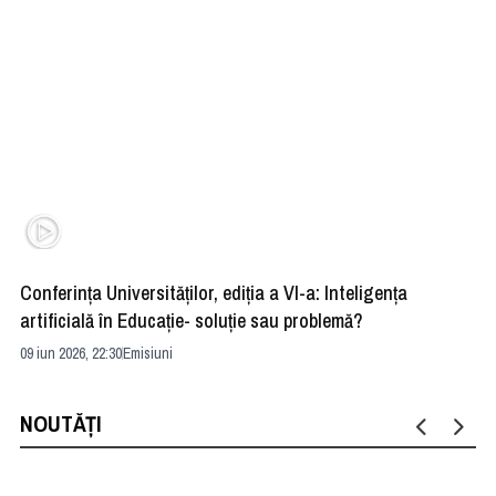
Conferința Universităților, ediția a VI-a: Inteligența
”R
artificială în Educație- soluție sau problemă?
ad
09 iun 2026, 22:30
Emisiuni
04 
NOUTĂȚI