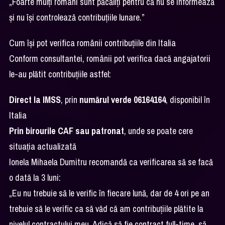
„Foarte mulți români sunt păcăliți pentru că nu se informează
și nu își controlează contribuțiile lunare.”
Cum își pot verifica românii contribuțiile din Italia
Conform consultantei, românii pot verifica dacă angajatorii
le-au plătit contribuțiile astfel:
Direct la IMSS
, prin
numărul verde 06164164
, disponibil în
Italia
Prin birourile CAF sau patronat
, unde se poate cere
situația actualizată
Ionela Mihaela Dumitru recomandă ca verificarea să se facă
o dată la 3 luni:
„Eu nu trebuie să le verific în fiecare lună, dar de 4 ori pe an
trebuie să le verific ca să văd că am contribuțiile plătite la
nivelul contractului meu. Adică să fie contract full-time, să