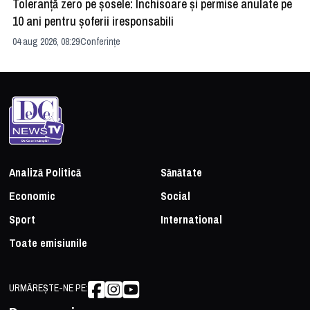
Toleranță zero pe șosele: Închisoare și permise anulate pe
HE
10 ani pentru șoferii iresponsabili
na
04 aug 2026, 08:29
Conferințe
24 
Analiză Politică
Sănătate
Economic
Social
Sport
International
Toate emisiunile
URMĂREȘTE-NE PE: