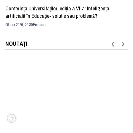
Conferința Universităților, ediția a VI-a: Inteligența
”R
artificială în Educație- soluție sau problemă?
ad
09 iun 2026, 22:30
Emisiuni
04 
NOUTĂȚI