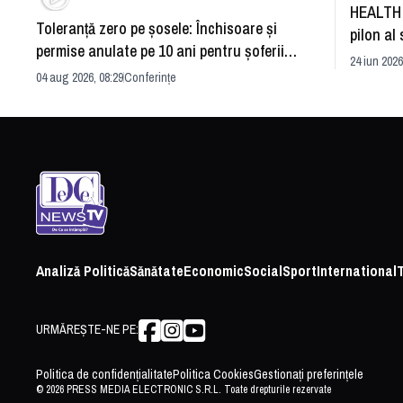
HEALTH 
Toleranță zero pe șosele: Închisoare și
pilon al 
permise anulate pe 10 ani pentru șoferii
dezvoltă
24 iun 2026
iresponsabili
04 aug 2026, 08:29
Conferințe
Analiză Politică
Sănătate
Economic
Social
Sport
International
URMĂREȘTE-NE PE:
Politica de confidențialitate
Politica Cookies
Gestionați preferințele
© 2026 PRESS MEDIA ELECTRONIC S.R.L. Toate drepturile rezervate