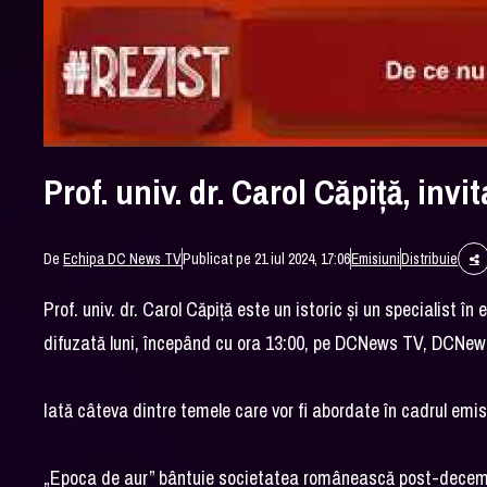
Prof. univ. dr. Carol Căpiță, inv
De
Echipa DC News TV
Publicat pe 21 iul 2024, 17:06
Emisiuni
Distribuie
Prof. univ. dr. Carol Căpiță este un istoric și un specialist î
difuzată luni, începând cu ora 13:00, pe DCNews TV, DCNews ș
Iată câteva dintre temele care vor fi abordate în cadrul emisi
„Epoca de aur” bântuie societatea românească post-decem