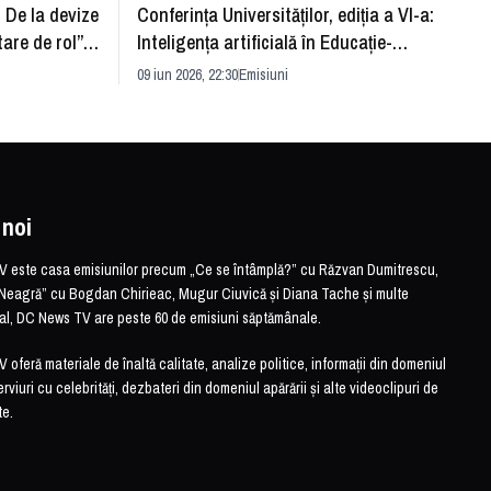
: De la devize
Conferința Universităților, ediția a VI-a:
Upgra
tare de rol”.
Inteligența artificială în Educație-
evităm
striei
soluție sau problemă?
09 iun 2026, 22:30
Emisiuni
26 mai 
 noi
este casa emisiunilor precum „Ce se întâmplă?” cu Răzvan Dumitrescu,
Neagră” cu Bogdan Chirieac, Mugur Ciuvică și Diana Tache și multe
otal, DC News TV are peste 60 de emisiuni săptămânale.
feră materiale de înaltă calitate, analize politice, informații din domeniul
erviuri cu celebrități, dezbateri din domeniul apărării și alte videoclipuri de
te.