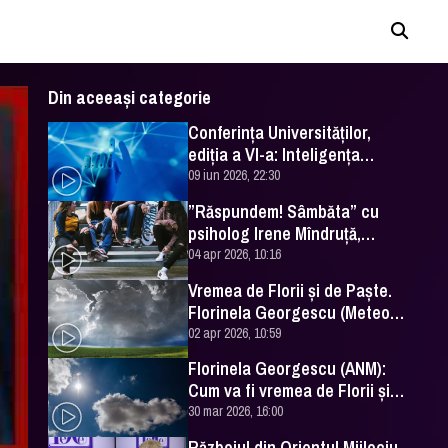
Din aceeași categorie
Conferința Universităților,
ediția a VI-a: Inteligența
artificială în Educație- soluție
09 iun 2026, 22:30
sau problemă?
”Răspundem! Sâmbăta” cu
psiholog Irene Mîndruță,
despre adolescență
04 apr 2026, 10:16
Vremea de Florii și de Paște.
Florinela Georgescu (Meteo
România) a făcut prognoza
02 apr 2026, 10:59
Florinela Georgescu (ANM):
Cum va fi vremea de Florii și
de Paște 2026
30 mar 2026, 16:00
Războiul din Orientul Mijlociu