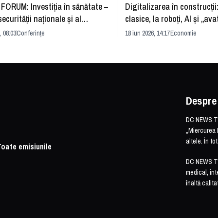
FORUM: Investiția în sănătate –
Digitalizarea în construcții
securității naționale și al
clasice, la roboți, AI și „ava
rii economice
România și redefinirea indu
, 08:03
Conferințe
18 iun 2026, 14:17
Economie
Despre
DC NEWS TV 
„Miercurea 
altele. În t
Toate emisiunile
DC NEWS TV o
medical, int
înaltă calita