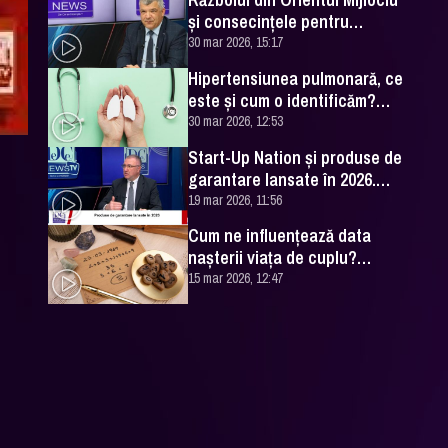
și consecințele pentru
România. Excelența Sa Ovidiu
30 mar 2026, 15:17
Dranga, interviu
Hipertensiunea pulmonară, ce
este și cum o identificăm?
Explicațiile unui medic
30 mar 2026, 12:53
specialist
Start-Up Nation și produse de
garantare lansate în 2026.
Cătălin Leonte (FNGCIMM), la
19 mar 2026, 11:56
DC News
Cum ne influențează data
nașterii viața de cuplu?
Numerologul Romeo Popescu
15 mar 2026, 12:47
are explicațiile