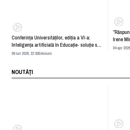
”Răspun
Conferința Universităților, ediția a VI-a:
Irene Mî
Inteligența artificială în Educație- soluție sau
04 apr 2026
problemă?
09 iun 2026, 22:30
Emisiuni
NOUTĂȚI