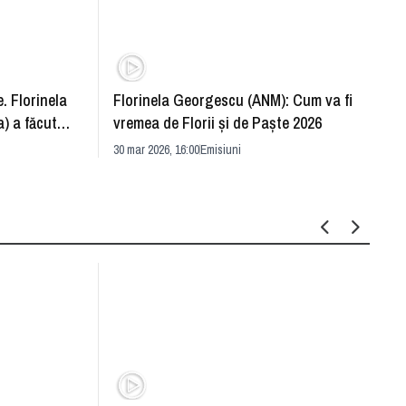
. Florinela
Florinela Georgescu (ANM): Cum va fi
Războ
) a făcut
vremea de Florii și de Paște 2026
pentr
30 mar 2026, 16:00
Emisiuni
Drang
30 mar 