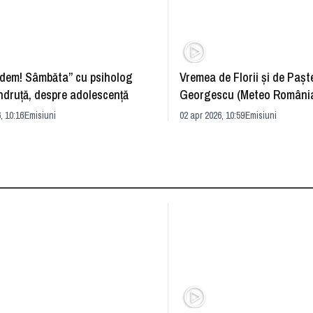
dem! Sâmbăta” cu psiholog
Vremea de Florii și de Paște
ndruță, despre adolescență
Georgescu (Meteo România
prognoza
, 10:16
Emisiuni
02 apr 2026, 10:59
Emisiuni