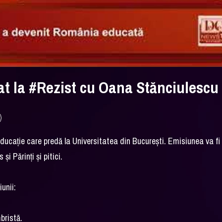
itat la #Rezist cu Oana Stănciulescu
n educație care predă la Universitatea din București. Emisiunea va fi
i Părinți și pitici.
unii:
bristă.