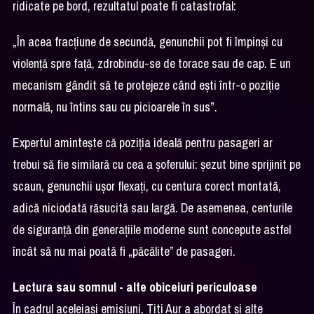
ridicate pe bord, rezultatul poate fi catastrofal:
„În acea fracțiune de secundă, genunchii pot fi împinși cu
violență spre față, zdrobindu-se de torace sau de cap. E un
mecanism gândit să te protejeze când ești într-o poziție
normală, nu întins sau cu picioarele în sus”.
Expertul amintește că poziția ideală pentru pasageri ar
trebui să fie similară cu cea a șoferului: șezut bine sprijinit pe
scaun, genunchii ușor flexați, cu centura corect montată,
adică niciodată răsucită sau largă. De asemenea, centurile
de siguranță din generațiile moderne sunt concepute astfel
încât să nu mai poată fi „păcălite” de pasageri.
Lectura sau somnul - alte obiceiuri periculoase
În cadrul aceleiași emisiuni, Titi Aur a abordat și alte