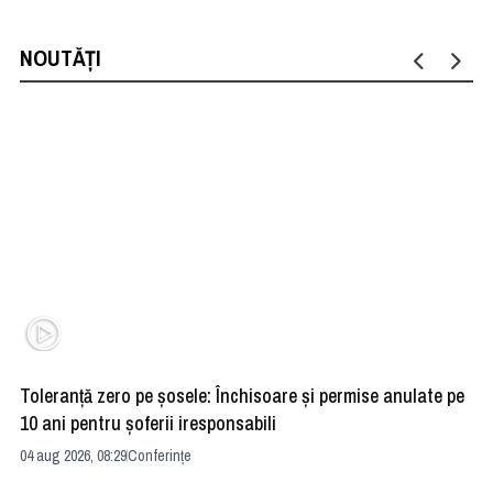
NOUTĂȚI
Toleranță zero pe șosele: Închisoare și permise anulate pe
HE
10 ani pentru șoferii iresponsabili
na
04 aug 2026, 08:29
Conferințe
24 