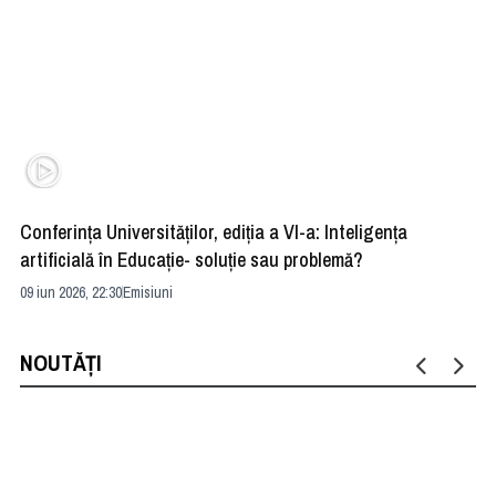
Conferința Universităților, ediția a VI-a: Inteligența
”R
artificială în Educație- soluție sau problemă?
ad
09 iun 2026, 22:30
Emisiuni
04 
NOUTĂȚI