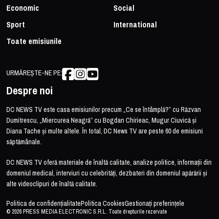
Economic
Social
Sport
International
Toate emisiunile
URMĂREȘTE-NE PE:
Despre noi
DC NEWS TV este casa emisiunilor precum „Ce se întâmplă?” cu Răzvan
Dumitrescu, „Miercurea Neagră” cu Bogdan Chirieac, Mugur Ciuvică și
Diana Tache și multe altele. În total, DC News TV are peste 60 de emisiuni
săptămânale.
DC NEWS TV oferă materiale de înaltă calitate, analize politice, informații din
domeniul medical, interviuri cu celebrități, dezbateri din domeniul apărării și
alte videoclipuri de înaltă calitate.
Politica de confidențialitate
Politica Cookies
Gestionați preferințele
© 2026 PRESS MEDIA ELECTRONIC S.R.L. Toate drepturile rezervate