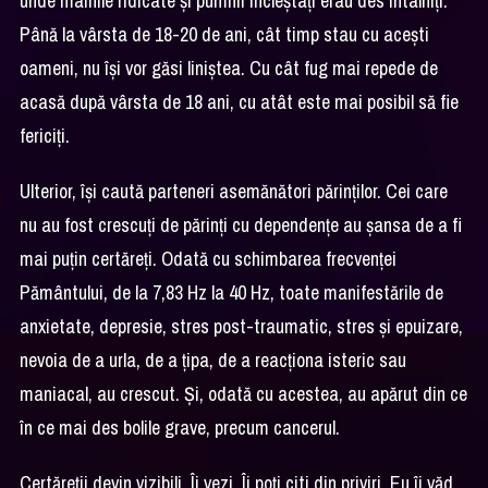
unde mâinile ridicate și pumnii încleștați erau des întâlniți.
Până la vârsta de 18-20 de ani, cât timp stau cu acești
oameni, nu își vor găsi liniștea. Cu cât fug mai repede de
acasă după vârsta de 18 ani, cu atât este mai posibil să fie
fericiți.
Ulterior, își caută parteneri asemănători părinților. Cei care
nu au fost crescuți de părinți cu dependențe au șansa de a fi
mai puțin certăreți. Odată cu schimbarea frecvenței
Pământului, de la 7,83 Hz la 40 Hz, toate manifestările de
anxietate, depresie, stres post-traumatic, stres și epuizare,
nevoia de a urla, de a țipa, de a reacționa isteric sau
maniacal, au crescut. Și, odată cu acestea, au apărut din ce
în ce mai des bolile grave, precum cancerul.
Certăreții devin vizibili. Îi vezi. Îi poți citi din priviri. Eu îi văd