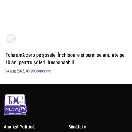
Toleranță zero pe șosele: Închisoare și permise anulate pe
HE
10 ani pentru șoferii iresponsabili
na
04 aug 2026, 08:29
Conferințe
24 
Analiză Politică
Sănătate