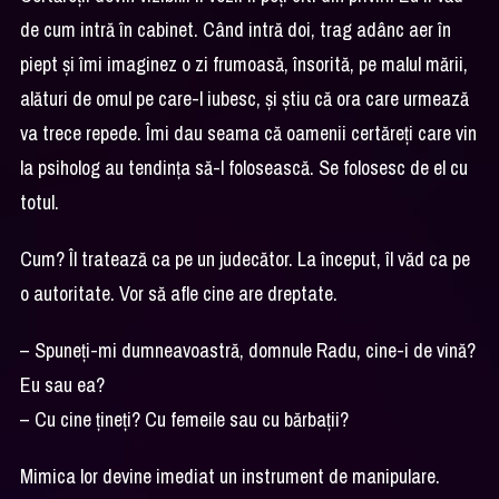
de cum intră în cabinet. Când intră doi, trag adânc aer în
piept și îmi imaginez o zi frumoasă, însorită, pe malul mării,
alături de omul pe care-l iubesc, și știu că ora care urmează
va trece repede. Îmi dau seama că oamenii certăreți care vin
la psiholog au tendința să-l folosească. Se folosesc de el cu
totul.
Cum? Îl tratează ca pe un judecător. La început, îl văd ca pe
o autoritate. Vor să afle cine are dreptate.
– Spuneți-mi dumneavoastră, domnule Radu, cine-i de vină?
Eu sau ea?
– Cu cine țineți? Cu femeile sau cu bărbații?
Mimica lor devine imediat un instrument de manipulare.