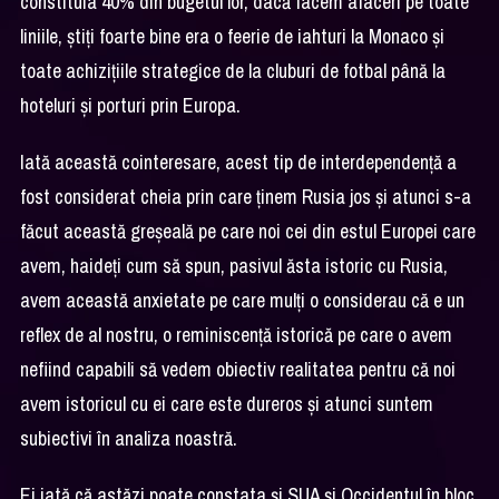
constituia 40% din bugetul lor, dacă facem afaceri pe toate
liniile, știți foarte bine era o feerie de iahturi la Monaco și
toate achizițiile strategice de la cluburi de fotbal până la
hoteluri și porturi prin Europa.
Iată această cointeresare, acest tip de interdependență a
fost considerat cheia prin care ținem Rusia jos și atunci s-a
făcut această greșeală pe care noi cei din estul Europei care
avem, haideți cum să spun, pasivul ăsta istoric cu Rusia,
avem această anxietate pe care mulți o considerau că e un
reflex de al nostru, o reminiscență istorică pe care o avem
nefiind capabili să vedem obiectiv realitatea pentru că noi
avem istoricul cu ei care este dureros și atunci suntem
subiectivi în analiza noastră.
Ei iată că astăzi poate constata și SUA și Occidentul în bloc