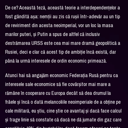
De ce? Această teză, această teorie a interdependențelor a
fost gândită așa: nemții au zis că rușii într-adevăr au un tip
de reviriment din acesta neoimperial, vor un loc la masa
marilor puteri, și Putin a spus de altfel că inclusiv
destrămarea URSS este cea mai mare dramă geopolitică a
Rusiei, deci e clar că acest tip de ambiție încă există, dar
până la urmă interesele de ordin economic primează.
Atunci hai să angajăm economic Federația Rusă pentru ca
interesele sale economice să fie covârșitor mai mare a
rămâne în cooperare cu Europa decât să dea drumul la
frâele și încă o dată melancoliile neoimperiale de a obține pe
cale militară, eu știu, cine știe ce avantaj și dacă face calcul
și trage linie să constate că dacă ne dă jumate din gaz care