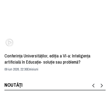
Conferința Universităților, ediția a VI-a: Inteligența
”R
artificială în Educație- soluție sau problemă?
ad
09 iun 2026, 22:30
Emisiuni
04 
NOUTĂȚI