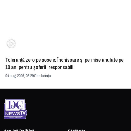
Toleranță zero pe șosele: Închisoare și permise anulate pe
HE
10 ani pentru șoferii iresponsabili
na
04 aug 2026, 08:29
Conferințe
24 