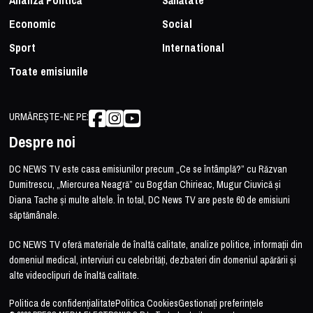
Analiză Politică
Sănătate
Economic
Social
Sport
International
Toate emisiunile
URMĂREȘTE-NE PE:
Despre noi
DC NEWS TV este casa emisiunilor precum „Ce se întâmplă?” cu Răzvan
Dumitrescu, „Miercurea Neagră” cu Bogdan Chirieac, Mugur Ciuvică și
Diana Tache și multe altele. În total, DC News TV are peste 60 de emisiuni
săptămânale.
DC NEWS TV oferă materiale de înaltă calitate, analize politice, informații din
domeniul medical, interviuri cu celebrități, dezbateri din domeniul apărării și
alte videoclipuri de înaltă calitate.
Politica de confidențialitate
Politica Cookies
Gestionați preferințele