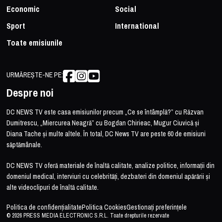
Economic
Social
Sport
International
Toate emisiunile
URMĂREȘTE-NE PE:
Despre noi
DC NEWS TV este casa emisiunilor precum „Ce se întâmplă?” cu Răzvan
Dumitrescu, „Miercurea Neagră” cu Bogdan Chirieac, Mugur Ciuvică și
Diana Tache și multe altele. În total, DC News TV are peste 60 de emisiuni
săptămânale.
DC NEWS TV oferă materiale de înaltă calitate, analize politice, informații din
domeniul medical, interviuri cu celebrități, dezbateri din domeniul apărării și
alte videoclipuri de înaltă calitate.
Politica de confidențialitate
Politica Cookies
Gestionați preferințele
© 2026 PRESS MEDIA ELECTRONIC S.R.L. Toate drepturile rezervate