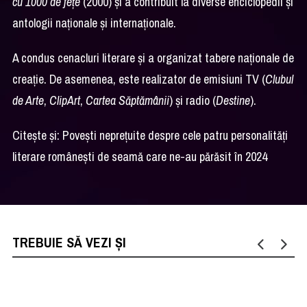
cu 1000 de fețe
(2000) și a contribuit la diverse enciclopedii și
antologii naționale și internaționale.
A condus cenacluri literare și a organizat tabere naționale de
creație. De asemenea, este realizator de emisiuni TV (
Clubul
de Arte
,
ClipArt
,
Cartea Săptămânii
) și radio (
Destine
).
Citește și:
Povești neprețuite despre cele patru personalități
literare românești de seamă care ne-au părăsit în 2024
TREBUIE SĂ VEZI ȘI