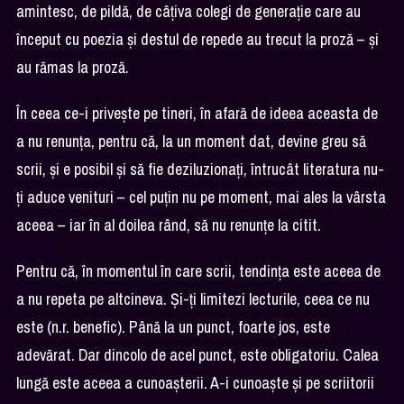
amintesc, de pildă, de câțiva colegi de generație care au
început cu poezia și destul de repede au trecut la proză – și
au rămas la proză.
În ceea ce-i privește pe tineri, în afară de ideea aceasta de
a nu renunța, pentru că, la un moment dat, devine greu să
scrii, și e posibil și să fie deziluzionați, întrucât literatura nu-
ți aduce venituri – cel puțin nu pe moment, mai ales la vârsta
aceea – iar în al doilea rând, să nu renunțe la citit.
Pentru că, în momentul în care scrii, tendința este aceea de
a nu repeta pe altcineva. Și-ți limitezi lecturile, ceea ce nu
este (n.r. benefic). Până la un punct, foarte jos, este
adevărat. Dar dincolo de acel punct, este obligatoriu. Calea
lungă este aceea a cunoașterii. A-i cunoaște și pe scriitorii