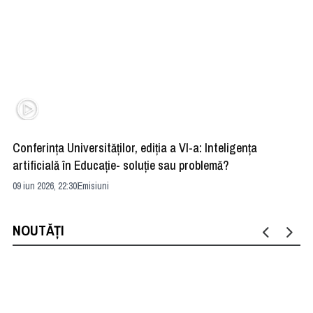
Conferința Universităților, ediția a VI-a: Inteligența
”R
artificială în Educație- soluție sau problemă?
ad
09 iun 2026, 22:30
Emisiuni
04 
NOUTĂȚI