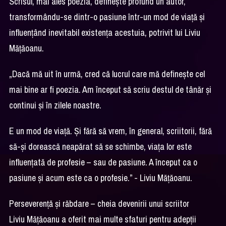
Scrisul, mai ales poezia, definește profund un autor,
transformându-se dintr-o pasiune într-un mod de viață și
influențând inevitabil existența acestuia, potrivit lui Liviu
Mățăoanu.
„Dacă mă uit în urmă, cred că lucrul care mă definește cel
mai bine ar fi poezia. Am început să scriu destul de tânăr și
continui și în zilele noastre.
E un mod de viață. Și fără să vrem, în general, scriitorii, fără
să-și dorească neapărat să se schimbe, viața lor este
influențată de profesie – sau de pasiune. A început ca o
pasiune și acum este ca o profesie.” - Liviu Mățăoanu.
Perseverență și răbdare – cheia devenirii unui scriitor
Liviu Mățăoanu a oferit mai multe sfaturi pentru adepții