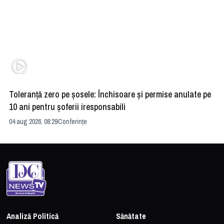
Toleranță zero pe șosele: Închisoare și permise anulate pe
HE
10 ani pentru șoferii iresponsabili
na
04 aug 2026, 08:29
Conferințe
24 
Analiză Politică
Sănătate