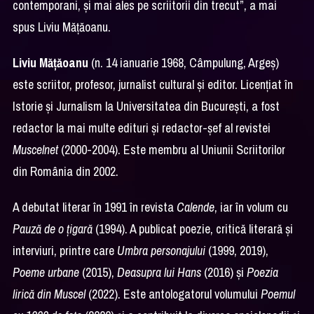
contemporani, și mai ales pe scriitorii din trecut”, a mai
spus Liviu Mățăoanu.
Liviu Mățăoanu
(n. 14 ianuarie 1968, Câmpulung, Argeș)
este scriitor, profesor, jurnalist cultural și editor. Licențiat în
Istorie și Jurnalism la Universitatea din București, a fost
redactor la mai multe edituri și redactor-șef al revistei
Muscelnet
(2000-2004). Este membru al Uniunii Scriitorilor
din România din 2002.
A debutat literar în 1991 în revista
Calende
, iar în volum cu
Pauză de o țigară
(1994). A publicat poezie, critică literară și
interviuri, printre care
Umbra personajului
(1999, 2019),
Poeme urbane
(2015),
Deasupra lui Hans
(2016) și
Poezia
lirică din Muscel
(2022). Este antologatorul volumului
Poemul