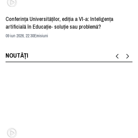
Conferința Universităților, ediția a VI-a: Inteligența
”R
artificială în Educație- soluție sau problemă?
ad
09 iun 2026, 22:30
Emisiuni
04 
NOUTĂȚI