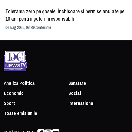
Toleranță zero pe șosele: Închisoare și permise anulate pe
HE
10 ani pentru șoferii iresponsabili
na
04 aug 2026, 08:29
Conferințe
24 
Analiză Politică
Sănătate
Economic
Social
Sport
International
Toate emisiunile